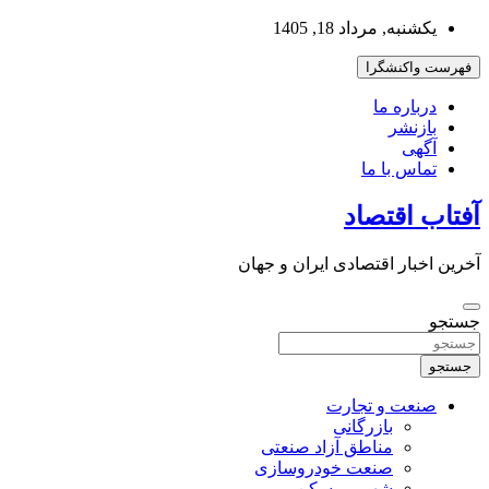
به
یکشنبه, مرداد 18, 1405
محتوا
بروید
فهرست واکنشگرا
درباره ما
بازنشر
آگهی
تماس با ما
آفتاب اقتصاد
آخرین اخبار اقتصادی ایران و جهان
جستجو
جستجو
صنعت و تجارت
بازرگانی
مناطق آزاد صنعتی
صنعت خودروسازی
شهر و مسکن