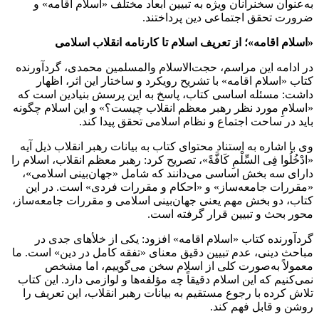
به‌عنوان سخنرانان ویژه به تبیین ابعاد مختلف «اسلام اقامه» و
ضرورت تحقق اجتماعی دین پرداختند.
«اسلام اقامه»؛ از تعریف اسلام تا کارنامه انقلاب اسلامی
در ادامه این مراسم، حجت‌الاسلام والمسلمین محمدی، گردآورنده
کتاب «اسلام اقامه» با تشریح رویکرد و ساختار این اثر، اظهار
داشت: مسئله اساسی کتاب، پاسخ به این پرسش بنیادین است که
«اسلامِ مورد نظر رهبر معظم انقلاب چیست؟» و این اسلام چگونه
باید در ساحت اجتماع و نظام اسلامی تحقق پیدا کند.
وی با اشاره به استناد محتوای کتاب به بیانات رهبر انقلاب ذیل آیه
«ادْخُلُوا فِی السِّلْمِ کَافَّةً»، تصریح کرد: رهبر معظم انقلاب، اسلام را
دارای سه بخش اساسی می‌دانند که شامل «جهان‌بینی اسلامی»،
«مقررات جامعه‌ساز» و «احکام و مقررات فردی» است. در این
کتاب، دو بخش مهم یعنی جهان‌بینی اسلامی و مقررات جامعه‌ساز،
محور بحث و تبیین قرار گرفته است.
گردآورنده کتاب «اسلام اقامه» افزود: یکی از خلأهای جدی در
مباحث دینی، عدم تبیین دقیق معنای «تفقه کامل در دین» است. ما
معمولاً به‌صورت کلی از اسلام سخن می‌گوییم، اما مشخص
نمی‌کنیم که این اسلام دقیقاً چه مؤلفه‌ها و لوازمی دارد. این کتاب
تلاش کرده با رجوع مستقیم به بیانات رهبر انقلاب، این تعریف را
روشن و قابل فهم کند.