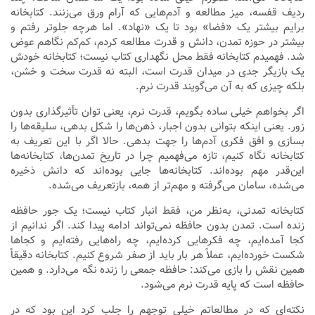
ردیف قفسه، میز مطالعه و آدم‌هایی که آرام ورق می‌زنند. کتابخانه
برایم بیشتر یک «فضا» بود تا یک «نهاد». اما هرچه جلوتر رفتم و
بیشتر در حوزه تمدن، دانش و قدرت مطالعه کردم، کم‌کم نگاهم عوض
شد. فهمیدم کتابخانه فقط محل نگهداری کتاب نیست؛ کتابخانه خودش
یک بازیگر جدی در میدان قدرت است، البته نه قدرت سخت و خشن،
بلکه چیزی که به آن می‌گویند قدرت نرم.
اگر بخواهم خیلی ساده بگویم، قدرت نرم، یعنی توان تأثیرگذاری بدون
زور. یعنی اینکه بتوانی بدون اجبار، ذهن‌ها را شکل بدهی، سلیقه‌ها را
بسازی و افق فکری آدم‌ها را جهت بدهی. حالا اگر با این تعریف به
کتابخانه نگاه کنیم، تازه می‌فهمیم چرا در تاریخ تمدن‌ها، کتابخانه‌ها
این‌قدر مهم بوده‌اند. کتابخانه‌ها جایی بوده‌اند که دانش ذخیره
می‌شده، سامان می‌گرفته و مهم‌تر از همه، بازتعریف می‌شده.
کتابخانه تمدنی، به‌نظر من، فقط انبار کتاب نیست؛ یک جور حافظه
زنده است. تمدن بدون حافظه نمی‌تواند ادامه پیدا کند. اگر ندانیم از
کجا آمده‌ایم، چه فکرهایی کرده‌ایم، چه راه‌هایی رفته‌ایم و کجاها
شکست خورده‌ایم، عملاً هر بار باید از صفر شروع کنیم. کتابخانه دقیقاً
همین نقش را بازی می‌کند: حافظه جمعی را زنده نگه می‌دارد. و همین
حافظه است که پایه قدرت نرم می‌شود.
نکته‌ای که در مطالعاتم خیلی توجهم را جلب کرد این بود که در