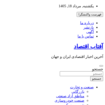
به
یکشنبه, مرداد 18, 1405
محتوا
بروید
فهرست واکنشگرا
درباره ما
بازنشر
آگهی
تماس با ما
آفتاب اقتصاد
آخرین اخبار اقتصادی ایران و جهان
جستجو
جستجو
صنعت و تجارت
بازرگانی
مناطق آزاد صنعتی
صنعت خودروسازی
شهر و مسکن