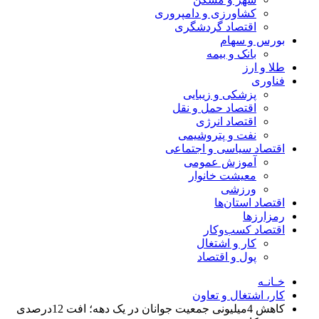
کشاورزی و دامپروری
اقتصاد گردشگری
بورس و سهام
بانک و بیمه
طلا و ارز
فناوری
پزشکی و زیبایی
اقتصاد حمل و نقل
اقتصاد انرژی
نفت و پتروشیمی
اقتصاد سیاسی و اجتماعی
آموزش عمومی
معیشت خانوار
ورزشی
اقتصاد استان‌ها
رمزارزها
اقتصاد کسب‌و‌کار
کار و اشتغال
پول و اقتصاد
خـانـه
کار، اشتغال و تعاون
کاهش 4میلیونی جمعیت جوانان در یک دهه؛ افت 12درصدی