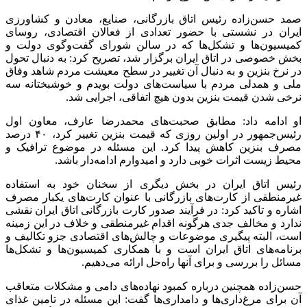
صمد حسن‌زاده رئیس اتاق بازرگانی، صنایع، معادن و کشاورزی
ایران در نشستی با حضور تعدادی از فعالان اقتصادی، روسای
کمیسیون‌ها و تشکل‌ها که در سالن شورای گفت‌وگوی دولت و
بخش خصوصی در اتاق ایران برگزار شد، تصریح کرد: به دنبال تحول
در نرخ بنزین و به دنبال آن تغییر در سطح معیشت مردم شاهد وفاق
ملی و همدلی مردم با سیاست‌های دولت بویدم و خوشبختانه سه
نرخی شدن قیمت بنزین بدون هیچ اتفاقی، اجرایی شد.
او ادامه داد: مطابق صحبت‌های محمدرضا عارف، معاون اول
رئیس‌جمهور در اولین روزی که قیمت بنزین تغییر کرد، ۴۰ درصد
مصرف بنزین کاهش پیدا کرد. این مسئله در موضوع ترافیک و
محیط زیست اثرات خوبی دارد و امیدوارم ادامه‌دار باشد.
رئیس اتاق ایران در بخش دیگری از سخنان خود به استفاده
غیرمنطقی از کارت‌های بازرگانی با عنوان کارت‌های یکبار مصرف
اشاره و تاکید کرد: در فرآیند صدور کارت بازرگانی اتاق ایران نقشی
ندارد و مخالف جدی هرگونه اقدام غیرمنطقی و خلاف در این زمینه
است، البته پیگیری موضوعات و چالش‌های اقتصادی جزو تکالیف و
برنامه‌های اتاق ایران است و با همکاری کمیسیون‌ها و تشکل‌ها
مسائل را بررسی و برای آنها راه‌حل ارائه می‌دهیم.
حسن‌زاده همچنین درباره کمبود نهاده‌های دامی و مشکلات متعاقب
آن برای مرغ‌داری‌ها و دامداری‌ها گفت: این مسئله در تامین غذای