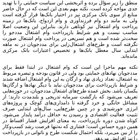
منطق را زیر سؤال برده و اثربخشی این سیاست حمایتی را با تهدید
جدی مواجه کرده است. نکته مهم بعدی این است که در حال حاضر
منابع از سوی بانک مرکزی نیز در اختیار بانک‌ها قرار گرفته است
ولی به مانند دو وام فرزندآوری و وام ازدواج، بانک‌ها در زمینه
پرداخت وام اشتغال نیز کوتاهی دارند. بنابراین این وضعیت اصلا
مناسب نیست و هم شرایط بازپرداخت وام اشتغال مددجو را
سخت‌تر شده است و هم تسریعی در پرداخت وام اشتغال صورت
نگرفته است و طرح‌های اشتغال‌زایی برای مددجویان در نه ماهه
ابتدایی سال معطل بانک‌ها و تخصیص اعتبارات بانک مرکزی
مانده‌اند.
نکته مهم ماجرا این است که وام اشتغال در ابتدا فقط برای
مددجویان نهادهای حمایتی بود ولی در قانون بودجه و تبصره مربوط
به اشتغال، تعداد زیادی نهاد و ارگان به این وام اشتغال اضافه شدند
و شرایط بازپرداخت برای مددجویان نباید با دیگر نهادها و ارگان‌ها
یکسان باشد. بخش عمده طرح‌های اشتغال مددجویان، در حوزه‌هایی
تعریف می‌شود که بازگشت سرمایه تدریجی و بلندمدت دارند؛ از
مشاغل خانگی و خرد گرفته تا دامداری‌های کوچک و پروژه‌های
انرژی خورشیدی و در چنین طرح‌هایی، سال‌های ابتدایی صرف
تثبیت فعالیت اقتصادی و رسیدن به حداقل درآمد پایدار می‌شود.
کوتاه شدن دوره بازپرداخت، به معنای افزایش فشار اقساط در
همین دوره حساس است؛ فشاری که نه‌تنها فرصت رشد کسب‌وکار
را از بین می‌برد، بلکه احتمال شکست طرح و ناتوانی در بازپرداخت
را نیز افزایش می‌دهد.