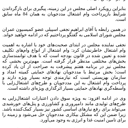
بنابراین رویکرد اصلی مجلس در این زمینه، پیگیری برای بازگرداندن
شرایط بازپرداخت وام اشتغال مددجویان به همان 84 ماه سابق
است.
در همین رابطه با آقای ابراهیم نجفی اسپیلی عضو کمیسیون عمران
مجلس شورای اسلامی به گفتگو پرداختیم که در ادامه خواهید خواند.
نجفی نماینده مجلس در ابتدای صحبت‌های خود با اشاره به اهمیت
وام اشتغال خاطرنشان کرد: وام اشتغال از انواع وام‌های تکلیف
شده و تعیین شده در قانون بودجه است که با هدف توانمندسازی
بخش‌های مختلفی مدنظر قرار گرفته است. مهم‌ترین بخشی که
مجلس نیز در برنامه هفتم پیشرفت به صراحت از آن یاد کرده
است؛ بخش مرتبط با مددجویان نهادهای حمایتی کمیته امداد و
سازمان بهزیستی است که نیازمندی توجه بسیار ویژه دارند و
پرداخت وام اشتغال به این مددجویان و طرح‌های اشتغال‌زایی با
واسطه‌گری نهادهای حمایتی بسیار اثرگذاری ویژه‌ای داشته است.
وی در ادامه افزود: به ویژه سوق دادن اعتبارات اشتغال‌زایی به
طرح‌های تولیدی مانند دامپروری و کشاورزی و پنل‌های خورشیدی
می‌تواند برای رفع نیازهای اساسی کشور نیز بسیار کمک‌کننده باشد.
زیرا ضمن این که مشکل بیکاری مددجویان حل می‌شود و زمینه را
برای تامین امنیت غذا و انرژی به وجود می‌آورد.