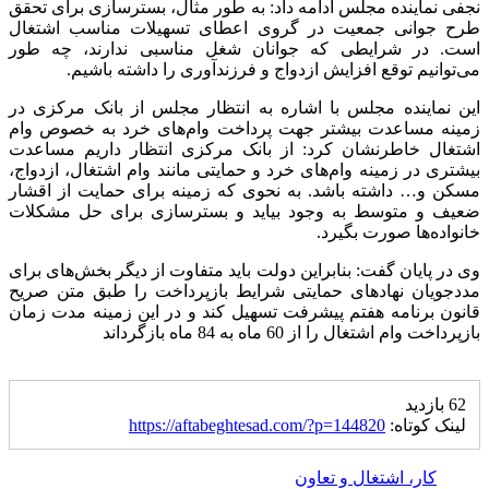
نجفی نماینده مجلس ادامه داد: به طور مثال، بسترسازی برای تحقق
طرح جوانی جمعیت در گروی اعطای تسهیلات مناسب اشتغال
است. در شرایطی که جوانان شغل مناسبی ندارند، چه طور
می‌توانیم توقع افزایش ازدواج و فرزندآوری را داشته باشیم.
این نماینده مجلس با اشاره به انتظار مجلس از بانک مرکزی در
زمینه مساعدت بیشتر جهت پرداخت وام‌های خرد به خصوص وام
اشتغال خاطرنشان کرد: از بانک مرکزی انتظار داریم مساعدت
بیشتری در زمینه وام‌های خرد و حمایتی مانند وام اشتغال، ازدواج،
مسکن و… داشته باشد. به نحوی که زمینه برای حمایت از اقشار
ضعیف و متوسط به وجود بیاید و بسترسازی برای حل مشکلات
خانواده‌ها صورت بگیرد.
وی در پایان گفت: بنابراین دولت باید متفاوت از دیگر بخش‌های برای
مددجویان نهادهای حمایتی شرایط بازپرداخت را طبق متن صریح
قانون برنامه هفتم پیشرفت تسهیل کند و در این زمینه مدت زمان
بازپرداخت وام اشتغال را از 60 ماه به 84 ماه بازگرداند
62 بازدید
لینک کوتاه:
https://aftabeghtesad.com/?p=144820
کار، اشتغال و تعاون