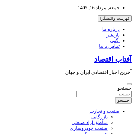
به
جمعه, مرداد 16, 1405
محتوا
بروید
فهرست واکنشگرا
درباره ما
بازنشر
آگهی
تماس با ما
آفتاب اقتصاد
آخرین اخبار اقتصادی ایران و جهان
جستجو
جستجو
صنعت و تجارت
بازرگانی
مناطق آزاد صنعتی
صنعت خودروسازی
شهر و مسکن