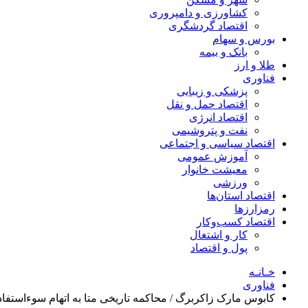
کشاورزی و دامپروری
اقتصاد گردشگری
بورس و سهام
بانک و بیمه
طلا و ارز
فناوری
پزشکی و زیبایی
اقتصاد حمل و نقل
اقتصاد انرژی
نفت و پتروشیمی
اقتصاد سیاسی و اجتماعی
آموزش عمومی
معیشت خانوار
ورزشی
اقتصاد استان‌ها
رمزارزها
اقتصاد کسب‌و‌کار
کار و اشتغال
پول و اقتصاد
خـانـه
فناوری
کابوس مارک زاکربرگ / محاکمه تاریخی متا به اتهام سوءاستفا