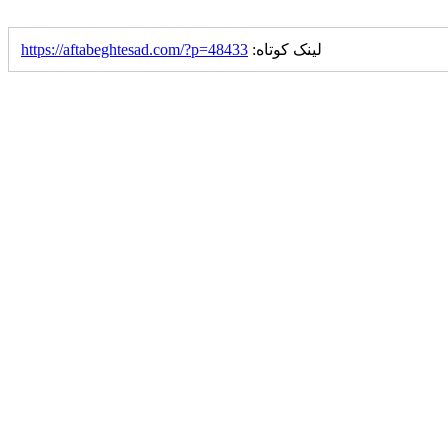
لینک کوتاه:
https://aftabeghtesad.com/?p=48433