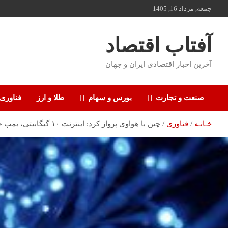
ه
جمعه, مرداد 16, 1405
حتوا
روید
آفتاب اقتصاد
آخرین اخبار اقتصادی ایران و جهان
صنعت و تجارت
بورس و سهام
طلا و ارز
فناوری
خـانـه
فناوری
چین با هواوی پرواز کرد: اینترنت ۱۰ گیگابیتی، بمب جدید دنیای دیجیتال