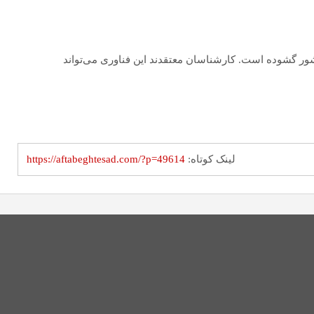
ر گشوده است. کارشناسان معتقدند این فناوری می‌تواند
لینک کوتاه:
https://aftabeghtesad.com/?p=49614