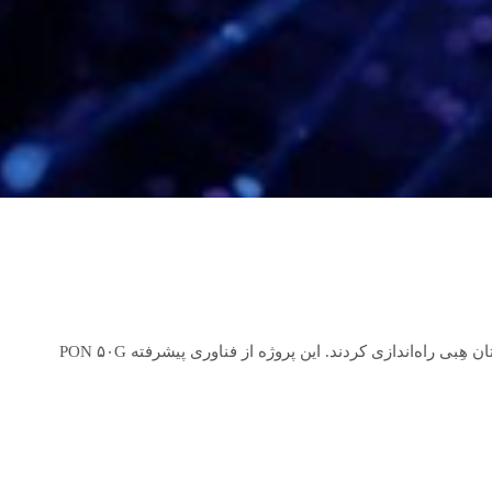
به گزارش خبرگزاری خبرآنلاین، هواوی و شرکت چین یونیکوم با همکاری یکدیگر اولین شبکه پهن‌باند ۱۰ گیگابیتی چین را در شهرستان سونان استان هِبی راه‌اندازی کردند. این پروژه از فناوری پیشرفته PON ۵۰G