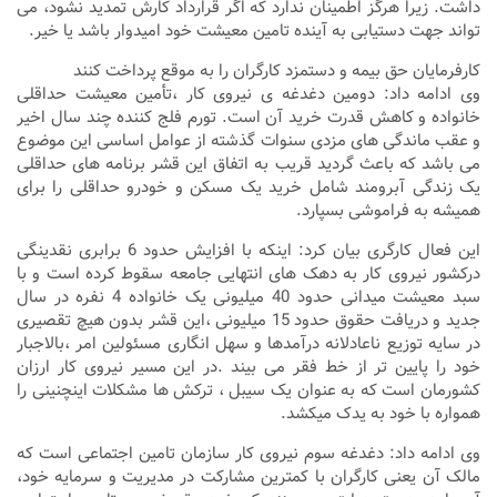
داشت. زیرا هرگز اطمینان ندارد که اگر قرارداد کارش تمدید نشود، می
تواند جهت دستیابی به آینده تامین معیشت خود امیدوار باشد یا خیر.
کارفرمایان حق بیمه و دستمزد کارگران را به موقع پرداخت کنند
وی ادامه داد: دومین دغدغه ی نیروی کار ،تأمین معیشت حداقلی
خانواده و کاهش قدرت خرید آن است. تورم فلج کننده چند سال اخیر
و عقب ماندگی های مزدی سنوات گذشته از عوامل اساسی این موضوع
می باشد که باعث گردید قریب به اتفاق این قشر برنامه های حداقلی
یک زندگی آبرومند شامل خرید یک مسکن و خودرو حداقلی را برای
همیشه به فراموشی بسپارد.
این فعال کارگری بیان کرد: اینکه با افزایش حدود 6 برابری نقدینگی
درکشور نیروی کار به دهک های انتهایی جامعه سقوط کرده است و با
سبد معیشت میدانی حدود 40 میلیونی یک خانواده 4 نفره در سال
جدید و دریافت حقوق حدود 15 میلیونی ،این قشر بدون هیچ تقصیری
در سایه توزیع ناعادلانه درآمدها و سهل انگاری مسئولین امر ،بالاجبار
خود را پایین تر از خط فقر می بیند .در این مسیر نیروی کار ارزان
کشورمان است که به عنوان یک سیبل ، ترکش ها مشکلات اینچنینی را
همواره با خود به یدک میکشد.
وی ادامه داد: دغدغه سوم نیروی کار سازمان تامین اجتماعی است که
مالک آن یعنی کارگران با کمترین مشارکت در مدیریت و سرمایه خود،