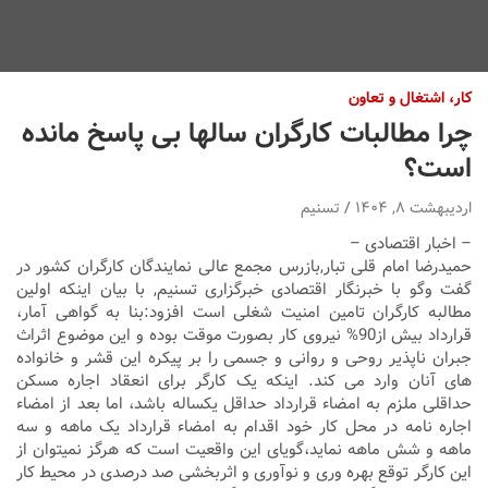
کار، اشتغال و تعاون
چرا مطالبات کارگران سالها بی پاسخ مانده
است؟
اردیبهشت ۸, ۱۴۰۴
تسنیم
– اخبار اقتصادی –
حمیدرضا امام قلی تبار,بازرس مجمع عالی نمایندگان کارگران کشور در
گفت وگو با خبرنگار اقتصادی خبرگزاری تسنیم, با بیان اینکه اولین
مطالبه کارگران تامین امنیت شغلی است افزود:بنا به گواهی آمار،
قرارداد بیش از90% نیروی کار بصورت موقت بوده و این موضوع اثراث
جبران ناپذیر روحی و روانی و جسمی را بر پیکره این قشر و خانواده
های آنان وارد می کند. اینکه یک کارگر برای انعقاد اجاره مسکن
حداقلی ملزم به امضاء قرارداد حداقل یکساله باشد، اما بعد از امضاء
اجاره نامه در محل کار خود اقدام به امضاء قرارداد یک ماهه و سه
ماهه و شش ماهه نماید،گویای این واقعیت است که هرگز نمیتوان از
این کارگر توقع بهره وری و نوآوری و اثربخشی صد درصدی در محیط کار