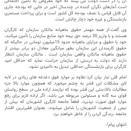
آن را در دست دولت می بینند که خود مقروض به تامین اجتماعی
است.آمارهای نگران کننده در چندسال اخیر در جایی که بودجه جاری
آن قابل قیاس با نصف بودجه کل کشور است و برای پرداخت مستمری
بازنشستگی و غیره خود دچار چالش است.
وی گفت:از همه مهمتر حقوق ماهیانه مالکان سازمان که کارگران
هستند و با واریز 30 درصد حق بیمه خود منابع سازمان را تأمین میکنند،
خود با حقوق و مزایای ماهیانه حدود 15میلیون تومانی در حالیکه که
حقوق کارمندان این سازمان بطور میانگین معادل دو برابر بیشتر از
حقوق ماهیانه مالکان واقعی سازمان است . مالکان سازمان انتظار
دارند که دولت به درستی از سازمان حراست نماید که حداقل امید
کارگران برای بازنشستگی حداقلی تبدیل به ناامیدی نشود.
امام قلی تبار بیان کرد:علاوه بر موارد فوق دغدغه های زیادی در لابه
لای مشکلات این قشر به چشم میخورد که همچون موارد بالا جزء
مطالبات بالادستی این قشر بوده که نیازمند اراده ملی در سطح روئسای
قوای سه گانه و مسئولین مربوطه می باشد. اگر اراده لازم برای رفع
موارد فوق صورت نپذیرد، قطعاً جامعه کارگری کشورمان که بیش از
نیمی از جمعیت کشورمان را شامل میشوند، بعنوان فقیرترین اقشار
جامعه ،زندگی کردن را از خاطر خواهند برد.
انتهای پیام/