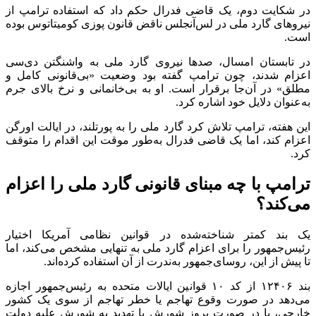
در شکایت دوم، یک قاضی فدرال حکم داد که استفاده ترامپ از
نیرو‌های گارد ملی در لس‌آنجلس ناقض قانون پوزی کومیتاتوس بوده
است.
در تابستان امسال، صد‌ها نیروی گارد ملی به واشنگتن دی‌سی
اعزام شدند، چون ترامپ گفته بود وضعیت «بی‌قانونی کامل و
مطلق» در آن‌جا برقرار است. او به بی‌خانمانی و نرخ بالای جرم
به‌عنوان دلایل خود اشاره کرد.
این هفته، ترامپ تلاش کرد گارد ملی را به پورتلند، در ایالت اورگن
اعزام کند، اما یک قاضی فدرال به‌طور موقت این اقدام را متوقف
کرد.
ترامپ با چه مبنای قانونی گارد ملی را اعزام
می‌کند؟
یک بند کمتر شناخته‌شده در قوانین نظامی آمریکا اختیار
رئیس‌جمهور را برای اعزام گارد ملی به تنهایی مشخص می‌کند، اما
تا پیش از این، روسای‌جمهور به‌ندرت از آن استفاده کرده‌اند.
بند ۱۲۴۰۶ از کد ۱۰ قوانین ایالات متحده به رئیس‌جمهور اجازه
می‌دهد در صورت وقوع تهاجم یا خطر تهاجم از سوی یک کشور
خارجی، یا در صورت بروز شورش یا تهدید به شورش علیه دولت