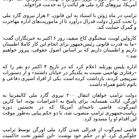
آمریکا، نیرو‌های گارد ملی هر ایالت را به خدمت فراخواند.
ترامپ در ماه ژوئن با استناد به این قانون، ۲ هزار نیروی گارد ملی
را تحت کنترل دولت فدرال درآورد تا از ماموریت‌های اداره مهاجرت
و گمرک حمایت کند.
کارولین لویت، سخنگوی کاخ سفید، روز ۶ اکتبر به خبرنگاران گفت:
«ما به قدرت قانونی رئیس‌جمهور برای انجام این کار کاملا اطمینان
داریم و اطمینان داریم که بر اساس اصول حقوقی، پیروز خواهیم
شد.»
اداره پلیس پورتلند اعلام کرد که در تاریخ ۴ اکتبر دو نفر را که
«رفتاری تهاجمی نسبت به یکدیگر در خیابان داشتند» و از دستورات
سرپیچی کردند، بازداشت کرده است. یکی از افراد اسپری دفاعی و
باتوم تاشو همراه داشت.
دولت ترامپ خواهان انتقال ۲۰۰ نیروی گارد ملی کالیفرنیا به
اورگن، ایالت همسایه، برای پاسخ به اعتراضات بوده، اما کارین
ایمرگوت، قاضی ناحیه‌ای آمریکا که در نخستین دوره
ریاست‌جمهوری ترامپ منصوب شد، با دو حکم پیاپی به‌طور موقت
این اقدام او را مسدود کرد.
قاضی ایمرگوت از فدرالی شدن گارد ملی اورگن توسط ترامپ
جلوگیری کرد. او در حکم خود نوشت: «این کشور تحت حاکمیت