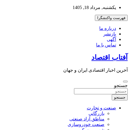
به
یکشنبه, مرداد 18, 1405
محتوا
بروید
فهرست واکنشگرا
درباره ما
بازنشر
آگهی
تماس با ما
آفتاب اقتصاد
آخرین اخبار اقتصادی ایران و جهان
جستجو
جستجو
صنعت و تجارت
بازرگانی
مناطق آزاد صنعتی
صنعت خودروسازی
شهر و مسکن