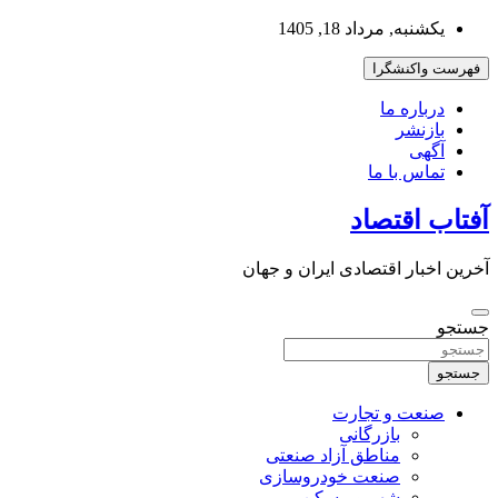
به
یکشنبه, مرداد 18, 1405
محتوا
بروید
فهرست واکنشگرا
درباره ما
بازنشر
آگهی
تماس با ما
آفتاب اقتصاد
آخرین اخبار اقتصادی ایران و جهان
جستجو
جستجو
صنعت و تجارت
بازرگانی
مناطق آزاد صنعتی
صنعت خودروسازی
شهر و مسکن