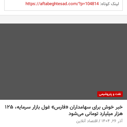
لینک کوتاه:
https://aftabeghtesad.com/?p=104814
نفت و پتروشیمی
خبر خوش برای سهامداران «فارس» غول بازار سرمایه، ۱۲۵
هزار میلیارد تومانی می‌شود
آذر ۲۶, ۱۴۰۴
اقتصاد آنلاین