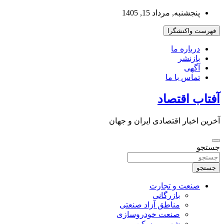
به
پنجشنبه, مرداد 15, 1405
محتوا
بروید
فهرست واکنشگرا
درباره ما
بازنشر
آگهی
تماس با ما
آفتاب اقتصاد
آخرین اخبار اقتصادی ایران و جهان
جستجو
جستجو
صنعت و تجارت
بازرگانی
مناطق آزاد صنعتی
صنعت خودروسازی
شهر و مسکن