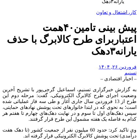
یارانه۳دهک
کار، اشتغال و تعاون
پیش بینی تامین۴۰همت
اعتباربرای طرح کالابرگ با حذف
یارانه۳دهک
فروردین ۲۶, ۱۴۰۴
تسنیم
– اخبار اقتصادی –
به گزارش خبرگزاری تسنیم، اسماعیل گرجی‌پور با تشریح آخرین
وضعیت اجرای طرح کالابرگ الکترونیکی، گفت: مرحله دوم این
طرح از 13 فروردین سال جاری آغاز و طی سه فاز عملیاتی شده
است؛ به نحوی که در ابتدا خانوارهای تحت پوشش نهادهای حمایتی،
سپس دهک‌های اول تا سوم و در نهایت دهک‌های چهارم تا هفتم هر
کدام به فاصله یک هفته مشمول این طرح قرار گرفتند.
وی تاکید کرد: حدود 60 میلیون نفر از جمعیت کشور (تا دهک هفت
درآمدی) تحت پوشش کالابرگ الکترونیکی قرار گرفته اند.