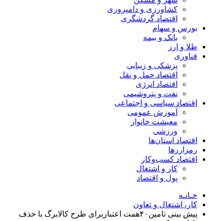
کشاورزی و دامپروری
اقتصاد گردشگری
بورس و سهام
بانک و بیمه
طلا و ارز
فناوری
پزشکی و زیبایی
اقتصاد حمل و نقل
اقتصاد انرژی
نفت و پتروشیمی
اقتصاد سیاسی و اجتماعی
آموزش عمومی
معیشت خانوار
ورزشی
اقتصاد استان‌ها
رمزارزها
اقتصاد کسب‌و‌کار
کار و اشتغال
پول و اقتصاد
خـانـه
کار، اشتغال و تعاون
پیش بینی تامین۴۰همت اعتباربرای طرح کالابرگ با حذف