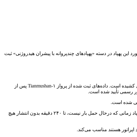
 با ۱۸۸.۶۰۵ کیلومتر را طی کند. لازم به ذکر است که رکورد این پهپاد در دسته «پهپادهای چندپروانه با پیشران هیدروژنی» ثبت
براساس اطلاعات منتشرشده از سوی دانشگاه Beihang، این پرواز در تاریخ ۱۶ نوامبر در شهر هانگژو انجام شده و بیش از چهار ساعت طول کشیده است. داده‌های ثبت شده از پرواز Tianmushan-۱ پس از
ور رسمی تأیید شده است.
ابی شده است.
از نظر فنی، Tianmushan-۱ دارای فاصله محوری ۱۶۰۰ میلی‌متر و وزن ۱۹ کیلوگرمی است و می‌تواند تا ۶ کیلوگرم محموله حمل کند. این پهپاد زمانی که درحال حمل بار نیست، تا ۲۴۰ دقیقه بدون انتشار هیچ