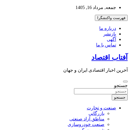
به
جمعه, مرداد 16, 1405
محتوا
بروید
فهرست واکنشگرا
درباره ما
بازنشر
آگهی
تماس با ما
آفتاب اقتصاد
آخرین اخبار اقتصادی ایران و جهان
جستجو
جستجو
صنعت و تجارت
بازرگانی
مناطق آزاد صنعتی
صنعت خودروسازی
شهر و مسکن