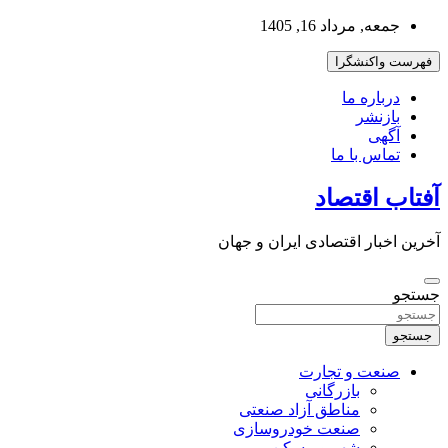
به
جمعه, مرداد 16, 1405
محتوا
بروید
فهرست واکنشگرا
درباره ما
بازنشر
آگهی
تماس با ما
آفتاب اقتصاد
آخرین اخبار اقتصادی ایران و جهان
جستجو
جستجو
صنعت و تجارت
بازرگانی
مناطق آزاد صنعتی
صنعت خودروسازی
شهر و مسکن