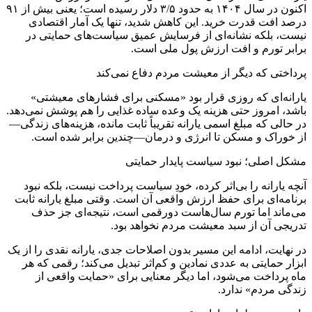
اکنون در سال ۱۴۰۴ به حدود ۳/۵ دلار رسیده است؛ یعنی بیش از ۹۱
درصد افت قدرت خرید. این کاهش شدید، تنها یک آمار اقتصادی
نیست، بلکه نشانه‌ای از فرسایش عمیق سیاست‌های حمایتی در
برابر تورم و افت ارزش پول ملی است.
پرداختی که دیگر از معیشت مردم دفاع نمی‌کند
یارانه‌ای که روزی قرار بود «مسکنی برای فشارهای معیشتی»
باشد، امروز حتی هزینه یک وعده ساده غذایی را هم پوشش نمی‌دهد.
در حالی که مبلغ اسمی یارانه تقریباً ثابت مانده، هزینه‌های زندگی—
از خوراک و مسکن تا انرژی و درمان—چندین برابر شده است.
مشکل اصلی؛ نبود سیاست پایدار حمایتی
آنچه یارانه را بی‌اثر کرده، خودِ سیاست پرداخت نیست، بلکه نبود
برنامه‌ای برای حفظ ارزش واقعی آن است. وقتی مبلغ یارانه ثابت
می‌ماند اما تورم سال‌هاست دو‌رقمی است، نتیجه‌ای جز حذف
تدریجی آن از سبد معیشت مردم نخواهد بود.
در نهایت، ادامه این مسیر بدون اصلاحات جدی، یارانه نقدی را از یک
ابزار حمایتی به عددی نمادین و کم‌اثر تبدیل می‌کند؛ رقمی که هر
ماه پرداخت می‌شود، اما دیگر معنایی برای «حمایت واقعی از
زندگی مردم» ندارد.