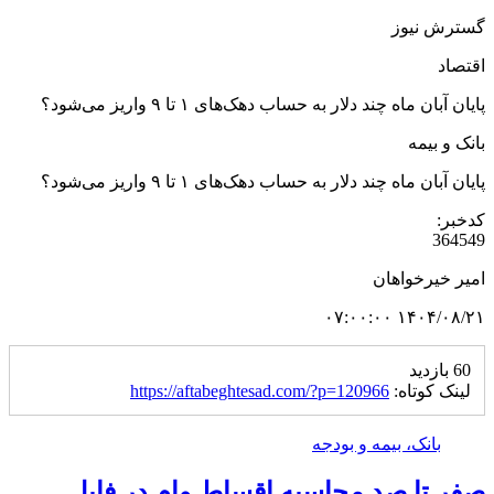
گسترش نیوز
اقتصاد
پایان آبان ماه چند دلار به حساب دهک‌های ۱ تا ۹ واریز می‌شود؟
بانک و بیمه
پایان آبان ماه چند دلار به حساب دهک‌های ۱ تا ۹ واریز می‌شود؟
کدخبر:
364549
امیر خیرخواهان
۱۴۰۴/۰۸/۲۱ ۰۷:۰۰:۰۰
60 بازدید
لینک کوتاه:
https://aftabeghtesad.com/?p=120966
بانک، بیمه و بودجه
صفر تا صد محاسبه اقساط وام در فایل