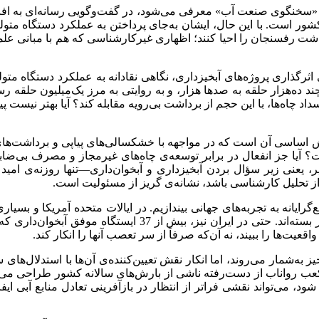
شور است. با این حال، ایشان به‌جای پرداختن به عملکرد دستگاه متولی
ند دشت رفسنجان را احیا کنند؛ اظهاری غیرکارشناسی که هم با مبانی 
ند ده‌هزار حلقه به صدها هزار، و به روایتی به مرز یک‌میلیون حلقه ر
داد چاه‌ها، با این حجم از برداشت بی‌رویه مقابله کند؟ آیا بهتر نیست
اساسی آن است که در مواجهه با خشکسالی‌های پیاپی و برداشت‌های 
ا جز انفعال در برابر توسعه‌ی چاه‌های غیرمجاز و مصرف بی‌ضابطه
یر، یعنی زیر سؤال بردن آبخیزداری و آبخوان‌داری—تنها روزنه‌ی ا
ی از تحلیل کارشناسی باشد، نشانه‌ی گریز از مسئولیت است.
رایانه به تجربه‌های جهانی بیندازیم. در ایالات متحده آمریکا و بسی
آبخیزداری را به‌عنوان یکی از ارکان پایدار مدیریت منابع طبیعی
‌ها را ببیند، نه آن‌که صرفاً از سر تعصب آنها را انکار کند.
ه‌شمار می‌روند، اما انکار نقش تعیین‌کننده‌ی آن‌ها با استدلال‌های سا
 با هدف بهره‌برداری از حدود 290 میلیارد متر مکعب رواناب از دست‌رفته ناشی از بارش‌های
شود، می‌تواند نقشی فراتر از انتظار در بازآفرینی تعادل منابع آبی ای