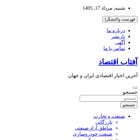
به
شنبه, مرداد 17, 1405
محتوا
بروید
فهرست واکنشگرا
درباره ما
بازنشر
آگهی
تماس با ما
آفتاب اقتصاد
آخرین اخبار اقتصادی ایران و جهان
جستجو
جستجو
صنعت و تجارت
بازرگانی
مناطق آزاد صنعتی
صنعت خودروسازی
شهر و مسکن