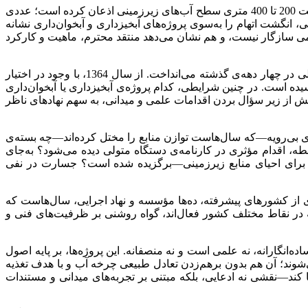
در تازه‌ترین اظهارنظر، یکی از مقامات ارشد وزارت نیرو که با عنوان «سخنگوی صنعت آب» معرفی می‌شود، در گفت‌وگویی رسانه‌ای به افت 200 تا 400 متری سطح آب‌های زیرزمینی اذعان کرده است؛ عددی
، انگشت اتهام را به‌سوی پروژه‌های آبخیزداری و آبخوان‌داری نشانه
علمی سازگار نیست، و هم نشان می‌دهد منتقد محترم، ماهیت و کارکرد
شایسته بود سخنگوی محترم صنعت آب، پیش از تردیدافکنی درباره‌ی اثرگذاری پروژه‌های آبخیزداری، نگاهی نقادانه به عملکرد دستگاه متولی در چهار دهه‌ی گذشته می‌انداخت. از سال 1364، با وجود در اختیار
سیده است. در چنین شرایطی، کدام پروژه‌ی آبخیزداری یا آبخوان‌داری
 پیش از زیر سؤال بردن اقدامات علمی و میدانی، به سهم نهادهای ناظر
بی‌رویه—که سال‌هاست توازن منابع را مختل کرده‌اند—چه بسته‌ی
، اقدام مؤثری در کارنامه‌ی دستگاه متولی دیده می‌شود؟ به‌جای
مید برای احیای منابع زیرزمینی—برگزیده شده است؟ جسارت در نفی
اری از کشورهای پیشرفته، ده‌ها مؤسسه و نهاد اجرایی، سال‌هاست که
 به‌کار بسته‌اند. حتی در ایران نیز، بیش از 37 ایستگاه موفق آبخوان‌داری که در نقاط مختلف کشور فعال‌اند، گواه روشنی بر ظرفیت‌های فنی و
ده‌انگارانه، نه علمی است و نه منصفانه. این پروژه‌ها، بر پایه اصول
 سالانه کشور طراحی می‌شوند؛ آن هم بدون برهم‌زدن تعادل طبیعی چرخه آب و با هدف تغذیه
فا کند—نقشی نه ادعایی، بلکه مبتنی بر تجربه‌های میدانی و مستندات