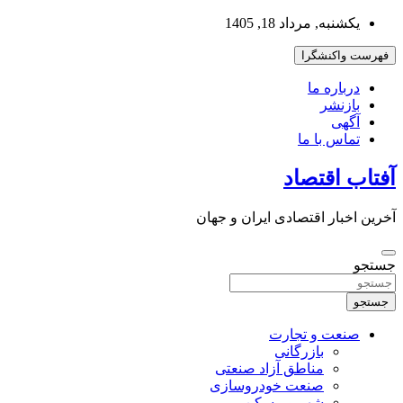
به
یکشنبه, مرداد 18, 1405
محتوا
بروید
فهرست واکنشگرا
درباره ما
بازنشر
آگهی
تماس با ما
آفتاب اقتصاد
آخرین اخبار اقتصادی ایران و جهان
جستجو
جستجو
صنعت و تجارت
بازرگانی
مناطق آزاد صنعتی
صنعت خودروسازی
شهر و مسکن