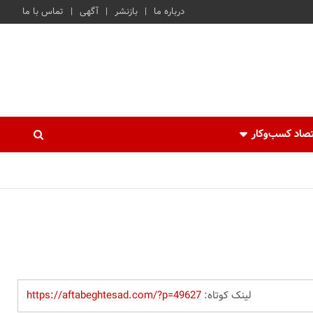
درباره ما
بازنشر
آگهی
تماس با ما
صاد کسب‌و‌کار
لینک کوتاه:
https://aftabeghtesad.com/?p=49627