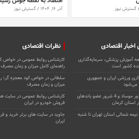
ل
اقتصاد به نقطه جوش رسید
گسترش نیوز
آذر ۱۶, ۱۴۰۴
گسترش نیوز
اخبار اقتصادی
نظرات اقتصادی
ه آموزش پزشکی، سرمایه‌گذاری
کارشناس روابط عمومی
در
خواص کو
نده کشور است
راهنمای کامل میزان و زمان مصرف
اری ورزشی ایران و جمهوری
سلطانی
در
خواص کود معجزه گر؛ را
 می‌شود
میزان و زمان مصرف
بازداشت 21مزدور موساد و 4 شرور عضو باندهای
کارشناس روابط عمومی
در
سایت های
 استان کرمان
فروش خودرو در ایران
ر نیمه شمالی استان تهران تا شنبه
جاوید
در
سایت های برتر خرید و فر
ایران