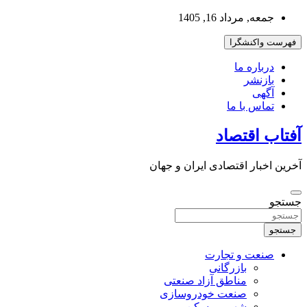
به
جمعه, مرداد 16, 1405
محتوا
بروید
فهرست واکنشگرا
درباره ما
بازنشر
آگهی
تماس با ما
آفتاب اقتصاد
آخرین اخبار اقتصادی ایران و جهان
جستجو
جستجو
صنعت و تجارت
بازرگانی
مناطق آزاد صنعتی
صنعت خودروسازی
شهر و مسکن