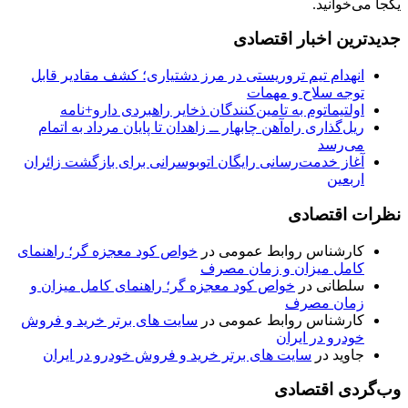
یکجا می‌خوانید.
جدیدترین اخبار اقتصادی
انهدام تیم تروریستی در مرز دشتیاری؛ کشف مقادیر قابل
توجه سلاح و مهمات
اولتیماتوم به تامین‌کنندگان ذخایر راهبردی دارو+نامه
ریل‌گذاری راه‌آهن چابهار ــ زاهدان تا پایان مرداد به اتمام
می‌رسد
آغاز خدمت‌رسانی رایگان اتوبوسرانی برای بازگشت زائران
اربعین
نظرات اقتصادی
کارشناس روابط عمومی
در
خواص کود معجزه گر؛ راهنمای
کامل میزان و زمان مصرف
سلطانی
در
خواص کود معجزه گر؛ راهنمای کامل میزان و
زمان مصرف
کارشناس روابط عمومی
در
سایت های برتر خرید و فروش
خودرو در ایران
جاوید
در
سایت های برتر خرید و فروش خودرو در ایران
وب‌گردی اقتصادی