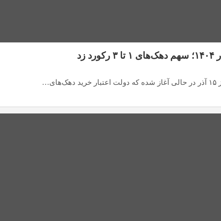
 زد
ای…