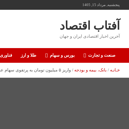
ه
پنجشنبه, مرداد 15, 1405
حتوا
روید
آفتاب اقتصاد
آخرین اخبار اقتصادی ایران و جهان
صنعت و تجارت
بورس و سهام
طلا و ارز
فناوری
خـانـه
بانک، بیمه و بودجه
واریز ۵ میلیون تومان به پرتفوی سهام عدالتی‌ها