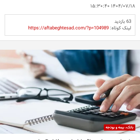
۱۴۰۴/۰۷/۱۸ ۱۵:۳۰:۴۰
63 بازدید
لینک کوتاه:
https://aftabeghtesad.com/?p=104989
بانک، بیمه و بودجه