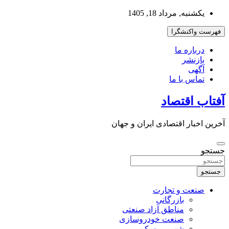
به
یکشنبه, مرداد 18, 1405
محتوا
بروید
فهرست واکنشگرا
درباره ما
بازنشر
آگهی
تماس با ما
آفتاب اقتصاد
آخرین اخبار اقتصادی ایران و جهان
جستجو
جستجو
صنعت و تجارت
بازرگانی
مناطق آزاد صنعتی
صنعت خودروسازی
شهر و مسکن