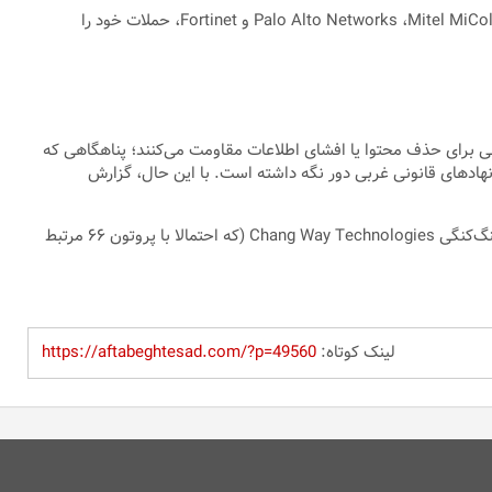
هکرهایی که از پروتون ۶۶ استفاده می‌کنند، با بهره‌برداری از آسیب‌پذیری‌های امنیتی شناخته‌شده در محصولات شرکت‌هایی مانند Palo Alto Networks ،Mitel MiCollab ،D-LINK NAS و Fortinet، حملات خود را
نی برای حذف محتوا یا افشای اطلاعات مقاومت می‌کنند؛ پناهگاهی که
، اما موقعیت مکانی Proton۶۶ در روسیه، آن را تا حدی از دسترس نهادهای قانونی غربی دور نگه داشته است. با این حال، گزارش
Trustwave به کاربران و سازمان‌ها توصیه اکید کرده است که برای کاهش خطر، تمام محدوده‌های آدرس IP مرتبط با پروتون ۶۶ و همچنین شرکت هنگ‌کنگی Chang Way Technologies (که احتمالا با پروتون ۶۶ مرتبط
لینک کوتاه:
https://aftabeghtesad.com/?p=49560