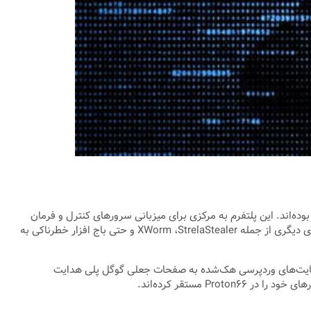
حققان Trustwave هشدار می‌دهند که از اوایل سال ۲۰۲۵ (دی‌ماه ۱۴۰۳) شاهد افزایش چشمگیر فعالیت‌های مخرب از مبدأ سرورهای Proton۶۶ بوده‌اند. این پلتفرم به مرکزی برای میزبانی سرورهای کنترل و فرمان
(C۲) برای بدافزارهای معروفی مانند GootLoader و SpyNote تبدیل شده است. علاوه بر این، از زیرساخت Proton۶۶ برای انتشار گسترده بدافزارهای دیگری از جمله XWorm ،StrelaStealer و حتی باج افزار خطرناکی به
از سایت‌های وردپرسی هک‌شده به صفحات جعلی گوگل پلی هدایت