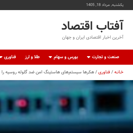
ه
یکشنبه, مرداد 18, 1405
حتوا
روید
آفتاب اقتصاد
آخرین اخبار اقتصادی ایران و جهان
صنعت و تجارت
بورس و سهام
طلا و ارز
فناوری
خـانـه
فناوری
هکرها سیستم‌های هاستینگ امن ضد گلوله روسیه را به