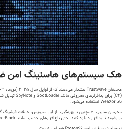
هک سیستم‌های هاستینگ امن ضد
نام WeaXor استفاده می‌شود.
مجرمان سایبری همچنین با بهره‌گیری از این سرویس، حملات فیشینگ گست
می‌شوند تا بدافزار دانلود کنند. حتی باج‌افزارهای جدیدی مانند SuperBlack که توسط گروه‌های دسترسی اولیه مانند Mora_۰۰۱ توزیع می‌شود، سرورهای خود را در Proton۶۶ مستقر کرده‌اند.
زیرساخت به‌ظاهر امن Proton۶۶ هم امن نیست