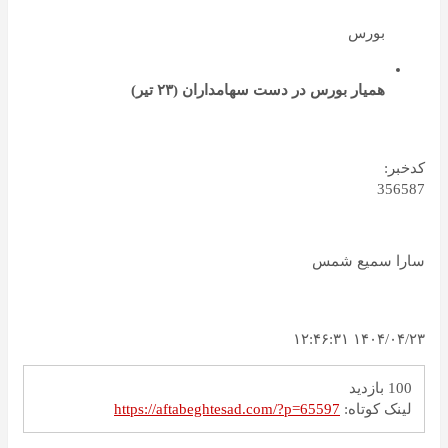
بورس
همیار بورس در دست سهامداران (۲۳ تیر)
کدخبر:
356587
سارا سمیع شمس
۱۴۰۴/۰۴/۲۳ ۱۲:۴۶:۳۱
100 بازدید
لینک کوتاه:
https://aftabeghtesad.com/?p=65597