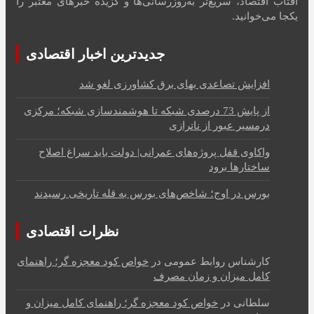
آفتاب اقتصاد، سریع‌تر به‌روزرسانی‌ها و گزیده خبرهای معتبر را
یکجا می‌خوانید.
جدیدترین اخبار اقتصادی
افزایش تصاعدی بهای برق کشاورزی لغو شد
از پایش 73 درصدی شبکه تا هوشمندسازی شبکه؛ مرکزی
درمسیر عبور از ناترازی
واکاوی قفل پروژه‌های عمرانی| دولت باید سراغ اصلاح
ساختارها برود
بورس در اوج؛ شاخص‌های بورس به قله تاریخی رسیدند
نظرات اقتصادی
کارشناس روابط عمومی
در
خواص کود معجزه گر؛ راهنمای
کامل میزان و زمان مصرف
سلطانی
در
خواص کود معجزه گر؛ راهنمای کامل میزان و