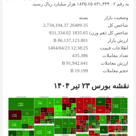
به رقم ۸۳۱,۳۳۴.۰۲ ۱۸۳۵.۶۵ هزار میلیارد ریال رسید.
وضعیت بازار
بسته
شاخص کل
2,734,194.37 26489.35
شاخص کل (هم وزن)
831,334.02 1835.65
ارزش بازار
86,137,123.801 B
اطلاعات قیمت
1404/04/23 12:38:25
تعداد معاملات
435,386
ارزش معاملات
91,942.641 B
حجم معاملات
19.199 B
نقشه بورس ۲۳ تیر ۱۴۰۴