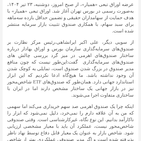
عرضه اوراق تبعی «همیار»، از صبح امروز، دوشنبه، ۲۳ تیر ۱۴۰۴،
به‌صورت رسمی در بورس تهران آغاز شد. اوراق تبعی «همیار» با
هدف حمایت از سهامداران حقیقی و تضمین حداقل بازده سه‌ماهه
برای سبد سهام، با همکاری صندوق تثبیت بازار سرمایه منتشر
شده است.
از سویی دیگر، علی اکبر ایرانشاهی،رئیس مرکز نظارت بر
صندوق‌های سرمایه‌گذاری سازمان بورس و اوراق بهادار درباره
ساختار صندوق‌های اهرمی در میز گرد بررسی چالش های
صندوق‌های سرمایه‌گذاری گفت:این‌طور نیست که چون منافع
مدیر صندوق در بزرگ شدن صندوق است، تمایلی به کوچک شدن
آن وجود نداشته باشد. ما هیچ‌گاه ادعا نکردیم که این ابزار
استاندارد جهانی دارد. همان‌طور که صندوق‌های ETF شاخص‌محور
نیز در بازار جهانی یک ساختار مشخص دارند اما در ایران با
ساختاری متفاوت اجرا می‌شوند.
اینکه چرا یک صندوق اهرمی صد سهم خریداری می‌کند اما سهمی
که من به آن علاقه دارم را نمی‌خرد، دلیل نمی‌شود که ابزار را
ناکارآمد بدانیم. این نوع نگاه، غیرکارشناسی است. وقتی صندوقی
شاخص‌محور نیست، عملکرد آن باید با معیار مشخصی ارزیابی
شود. شاخص بازار به عنوان یک معیار قابل دفاع توسط نهاد ناظر
پذیرفته شده است و اگر مدیر صندوقی عملکردی بهتر از شاخص