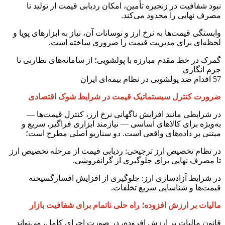
نبود شفافیت در زنجیره تأمین، امکان ردیابی قیمت از تولید تا
مصرف نهایی را محدود می‌کند.
وابستگی قیمت‌ها به نرخ ارز و نوسانات آن، نیاز به ابزارهای پویا و
لحظه‌ای برای مدیریت قیمت را ضروری ساخته است.
گمرک در خط مقدم مبارزه با پولشویی؛ از سامانه‌های نظارتی تا
جرم انگاری
57 اقدام ضد پولشویی در نظام بیمه‌ای ایران
ضرورت کنترل سیستماتیک قیمت در شرایط شوک اقتصادی
در شرایطی مانند افزایش ناگهانی نرخ ارز، کنترل قیمت‌ها —
به‌ویژه برای کالاهای اساسی — نیازمند ابزاری فراگیر، سریع و
مبتنی بر داده‌های واقعی است. دو سناریو اصلی مطرح است؛
در نظام تخصیص ارز ترجیحی: ردیابی قیمت از مرحله تخصیص ارز
تا مصرف نهایی برای جلوگیری از گرانفروشی.
در شرایط آزادسازی ارز: جلوگیری از افزایش افسارگسیخته
قیمت‌ها و شناسایی سریع تخلفات.
مالیات بر ارزش افزوده؛ راه حلی ناتمام برای شفافیت بازار
قانون مالیات بر ارزش افزوده، در صورت اجرای کامل، می‌تواند