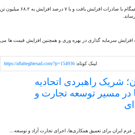
از سوی دیگر، سریع‌ ترین رشد را در بین صادرات سیمان ترکیه در سال ۲۰۲۵ داشت و با رشد ۱۳ درصدی به ۱۱.۵ میلیون تن رسید. تولید نیز همگام با صادرات افزایش یافت و با ۷ درصد افزایش به ۶۸.۲ میلیون تن
الای انرژی خودشان است. این هزینه‌ ها باعث افزایش سرمایه ‌گذاری در بهره ‌وری و همچنین افزایش قیمت ‌ها می‌
لینک کوتاه:
https://aftabeghtesad.com/?p=154936
ن؛ شریک راهبردی اتحادیه
 در مسیر توسعه تجارت و
ای
عزم ایران برای تعمیق همکاری‌ها، اجرای تجارت آزاد و توسعه…