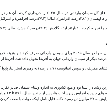
بنابراین از نظر ارزش، ۱۵ کشور ذکر شده نزدیک به نیمی (۷.۳