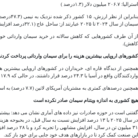
استرالیا: ۲۰۶.۷ میلیون دلار (۱.۳درصد )
سیمان از سال ۲۰۲۴ تا ۲۰۲۵ عبارتند از: ساحل عاج (۳۲.۱درصد افزایش)، لهستان (۲۸.۲درصد افزایش)، ایتالیا (۲۷.۴درصد افزایش) و اسرائیل (۱۸.۴درصد افزایش).
کاهش).
کشورهای اروپایی بیشترین هزینه را برای سیمان وارداتی پرداخت کردند
واردکنندگان واقع در آسیا با ۲۴.۳ درصد قرار داشتند، در حالی که ۱۷.۹ درصد دیگر از سیمان وارداتی جهان به آفریقا تحویل داده شد. آفریقا از ۱۶ درصد سیمان ارسالی به مشتریان آمریکای شمالی پیشی گرفت.
همچنین درصدهای کمتری به مشتریان آمریکای لاتین (۷.۷ درصد) به استثنای مکزیک ، و سپس اقیانوسیه (۱.۷ درصد) به رهبری استرالیا، پاپوآ گینه نو و فیجی اختصاص یافت.
هیچ کشوری به اندازه ویتنام سیمان صادر نکرده است
این صنعت کمک کرد تا در بازارهای هدف خود جایی برای خود باز کند.