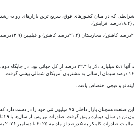
۴درصد ) از کل سیمان وارداتی در سال ۲۰۲۵ را خریداری کردند. آن هم در شرایطی که در میان کشورهای فوق، سریع‌ ترین بازارهای رو به رشد
از آن طرف کشورهایی که کاهش سالانه در خرید سیمان وارداتی خود را تجربه کردند، عبارتند از: بنگلادش (۲۶.۴درصد کاهش)، مالی (۲۵.۷درصد کاهش)، مجارستان (۲۱.۴درصد کاهش) و فیلیپین (۱۳.۹درصد
همچنین از دیدگاه قاره‌ ای، خریداران در کشورهای اروپایی بیشترین هزینه را در سال ۲۰۲۵ برای سیمان وارداتی صرف کردند و هزینه خرید آنها ۵.۱ میلیارد دلار یا ۳۲.۴ درصد از کل جهانی بود. در جایگاه دوم،
گفتنی است در حوزه صادرات نیز داده های آماری نشان می دهد: بیشترین رشد در آسیا بود و هیچ کشوری به اندازه ویتنام سیمان صادر نکرد. این صنعت همچنان بازار داخلی ۷۵ میلیون تنی خود را در دست دارد که
در سال ۲۰۲۵ با ۱۳ درصد افزایش نسبت به سال قبل، در بحبوحه هزینه ‌های جدید و افزایش زیرساخت ‌ها، پس از چندین سال با ۵۷ تا ۶۳ میلیون تن در سال، دوباره رونق گرفت. صادرات نیز پس از سال‌ها با ۲۹ تا
۳۱ میلیون تن در سال، افزایش مشابهی را تجربه کرد و با ۲۸ درصد افزایش به ۳۷ میلیون تن رسید. نکته قابل تامل اینکه دولت با نصف کردن مالیات صادرات کلینکر به ۵ درصد از ماه مه ۲۰۲۵ تا دسامبر ۲۰۲۶ به