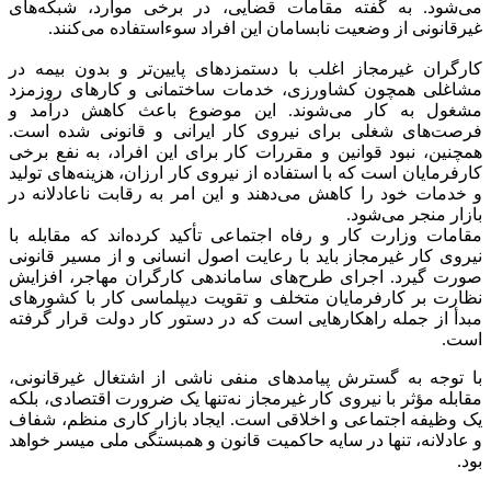
می‌شود. به گفته مقامات قضایی، در برخی موارد، شبکه‌های
غیرقانونی از وضعیت نابسامان این افراد سوءاستفاده می‌کنند.
کارگران غیرمجاز اغلب با دستمزدهای پایین‌تر و بدون بیمه در
مشاغلی همچون کشاورزی، خدمات ساختمانی و کارهای روزمزد
مشغول به کار می‌شوند. این موضوع باعث کاهش درآمد و
فرصت‌های شغلی برای نیروی کار ایرانی و قانونی شده است.
همچنین، نبود قوانین و مقررات کار برای این افراد، به نفع برخی
کارفرمایان است که با استفاده از نیروی کار ارزان، هزینه‌های تولید
و خدمات خود را کاهش می‌دهند و این امر به رقابت ناعادلانه در
بازار منجر می‌شود.
مقامات وزارت کار و رفاه اجتماعی تأکید کرده‌اند که مقابله با
نیروی کار غیرمجاز باید با رعایت اصول انسانی و از مسیر قانونی
صورت گیرد. اجرای طرح‌های ساماندهی کارگران مهاجر، افزایش
نظارت بر کارفرمایان متخلف و تقویت دیپلماسی کار با کشورهای
مبدأ از جمله راهکارهایی است که در دستور کار دولت قرار گرفته
است.
با توجه به گسترش پیامدهای منفی ناشی از اشتغال غیرقانونی،
مقابله مؤثر با نیروی کار غیرمجاز نه‌تنها یک ضرورت اقتصادی، بلکه
یک وظیفه اجتماعی و اخلاقی است. ایجاد بازار کاری منظم، شفاف
و عادلانه، تنها در سایه حاکمیت قانون و همبستگی ملی میسر خواهد
بود.