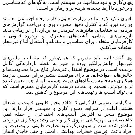
پنهان‌کاری و نبود شفافیت در سیستم است؛ به گونه‌ای که شناسایی
و برخورد با آن‌ها پیچیده، هزینه بر و زمان بر است.
باقری تاکید کرد: ما در وزارت تعاون، کار و رفاه اجتماعی، همانند
وزارت نیرو که با کنترل دقیق مصرف برق و دریافت گزارش‌های
مردمی به شناسایی ماینرهای غیرمجاز می‌پردازد، از ابزارهایی مانند
بازرسی‌های میدانی، گشت‌های مشترک، و برخورد قانونی با
کارفرمایان متخلف برای شناسایی و مقابله با اشتغال اتباع غیرمجاز
استفاده می‌کنیم.
وی گفت: البته باید بپذیریم که همان‌طور که مقابله با ماینرهای
غیرمجاز چالش‌برانگیز بوده و هنوز به نقطه بازدارندگی کامل
نرسیده‌ است، در موضوع اشتغال غیرمجاز اتباع نیز با محدودیت‌ها و
چالش‌هایی مواجه‌ایم. ما برای موفقیت بیشتر در این مسیر، نیازمند
همکاری همه‌جانبه دستگاه‌های ذیربط هستیم. اما از همه تعیین کننده
تر و موثرتر، تصمیم و انتخاب درست کارفرمایان محترم است که
می تواند آسیب ها و تهدیدهای این موضوع را کاهش دهد.
به گزارش تسنیم, کارگرانی که فاقد مجوز قانونی اقامت و اشتغال
هستند، اغلب در شرایط دشوار کاری و معیشتی قرار دارند. این
موضوع منجر به افزایش آسیب‌های اجتماعی، از جمله فقر،
حاشیه‌نشینی، بهره‌کشی نیروی کار و حتی رشد بزهکاری در برخی
مناطق شده است.از سوی دیگر، نبود نظارت قانونی بر وضعیت این
افراد باعث افزایش خطرات بهداشتی، ایمنی و حتی قاچاق انسان