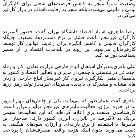
وضعیت نه‌تنها منجر به کاهش فرصت‌های شغلی برای کارگران
بومی و قانونی می‌شود، بلکه منجر به رقابت ناسالم در بازار کار نیز
می‌گردد.
رضا طاهری، استاد اقتصاد دانشگاه تهران گفت: حضور گسترده
کارگران غیرمجاز باعث فشار بر نرخ دستمزدها، تضعیف جایگاه
کارگران قانونی و کاهش انگیزه برای رعایت قوانین کار توسط
کارفرمایان می‌شود. این روند در بلندمدت اقتصاد را از مسیر
شفافیت دور می‌کند.
علی باقری,مدیرکل اشتغال اتباع خارجی وزارت تعاون، کار و رفاه
اجتماعی در نشستی با جمعی از مدیران و فعالین اقتصادی کشور به
پیامدهای منفی بکارگیری نیروی کار غیرمجاز اتباع خارجی و زیان
های مشابه و مشترک آن با پدیده ماینرهای غیرمجاز تولید رمز ارزها
پرداخت.
باقری گفت: همان‌طور که می‌دانید، یکی از چالش‌های مهم امروز
ما در حوزه انرژی، فعالیت ماینرهای غیرمجاز تولید رمزارز است.
کارشناسان صنعت برق اعلام کرده‌اند که این فعالیت‌ها سهمی
نزدیک به 20درصد در ناترازی انرژی کشور دارند. صاحبان این
ماینرها، با استفاده از برق یارانه‌ای و ارزان، سودهای هنگفتی به
دست می‌آورند، بدون اینکه هزینه واقعی مصرف‌شان را پرداخت
کنند.