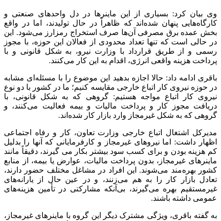
وی بیان کرد: بسیاری از این ماینرها در دل واحدهای صنعتی و
کارگاه‌هایی پنهان شده‌اند که ظاهراً در حال تولیدند، اما در واقع
بخش عمده برق مصرفی آن‌ها صرف استخراج رمزارز می‌شود. این
در حالی است که تنها تعداد محدودی از فعالان این حوزه، با مجوز
رسمی و از طریق قرارداد با وزارت نیرو، به شکل قانونی و با
پرداخت هزینه واقعی انرژی، اقدام به این کار می‌کنند.
باقری ادامه داد: حالا اجازه بدهید این موضوع را با مسئله‌ای مشابه
در حوزه نیروی کار اتباع خارجی مقایسه کنیم؛ ما در کشور با دو نوع
نیروی کار اتباع مواجه هستیم: گروهی که به شکل قانونی، با
دریافت مجوز کار و پرداخت مالیات و بیمه فعالیت می‌کنند، و
گروهی که به شکل غیرمجاز وارد بازار کار شده‌اند.
مدیرکل اشتغال اتباع خارجی وزارت تعاون، کار و رفاه اجتماعی
اظهار داشت: اما نیروهای غیرمجاز و کارفرمایانی که آنها را بدلیل
کم هزینه بودن و برای کسب سود بیشتر بکار می گیرند، دقیقاً مانند
ماینرهای غیرمجاز، بدون پرداخت مالیات، عوارض یا بیمه، از منابع
کشور بهره‌مند می‌شوند. این افراد در مشاغل مختلف حضور دارند،
تعادل بازار کار را به هم می‌زنند، و در عین حال از یارانه‌های
غیرمستقیم بهره‌ می‌گیرند، بی‌آنکه مشارکتی در تأمین هزینه‌های
عمومی داشته باشند.
به گفته باقری، ویژگی مشترک دیگر این گروه با ماینرهای غیرمجاز،