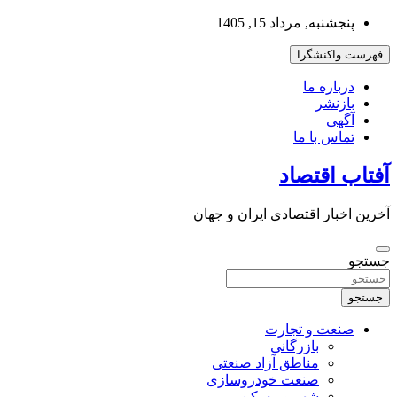
به
پنجشنبه, مرداد 15, 1405
محتوا
بروید
فهرست واکنشگرا
درباره ما
بازنشر
آگهی
تماس با ما
آفتاب اقتصاد
آخرین اخبار اقتصادی ایران و جهان
جستجو
جستجو
صنعت و تجارت
بازرگانی
مناطق آزاد صنعتی
صنعت خودروسازی
شهر و مسکن