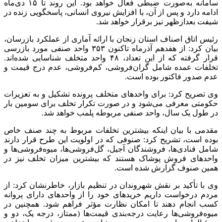
سامانه به‌صورت ضبطی فعال خواهد بود. این روند تا ۱۵ دی‌ماه
ادامه دارد و پس از آن، با افزایش نیروی انسانی، پاسخگویی زنده در
شیفت بعدازظهر نیز برقرار خواهد شد.
رئیس اتاق اصناف استان زنجان با ارائه آماری از عملکرد بازرسان،
بیان کرد: از هفدهم آذرماه تاکنون ۳۵۳ واحد صنفی مورد بازرسی
قرار گرفته که از این تعداد، ۴۸ واحد متخلف شناسایی شده‌اند.
تخلفات عمده شامل گران‌فروشی، کم‌فروشی، عدم درج قیمت و
عدم صدور فاکتور بوده است.
وی تصریح کرد: برای واحدهای متخلف پرونده تشکیل و به تعزیرات
حکومتی معرفی می‌شود و در صورت تکرار تخلف برای سومین بار
در طول یک سال، واحد صنفی مربوطه پلمب خواهد شد.
مقدمی با بیان اینکه بیشترین تخلفات مربوط به چند صنف خاص
بوده است، تشریح کرد: صنوفی که در اولویت این طرح قرار دارند
شامل قنادی‌ها، فروشندگان آجیل، گل‌فروشی‌ها، میوه‌فروشی‌ها و
واحدهای فروش پوشاک هستند که بیشترین میزان تخلف نیز در
همین صنوف گزارش شده است.
وی با تأکید بر نقش شهروندان در تنظیم بازار، خاطرنشان کرد: از
مردم درخواست داریم خریدهای خود را از واحدهای دارای پروانه
کسب انجام دهند تا امکان نظارت مؤثر فراهم شود. همچنین در
میوه‌فروشی‌ها رعایت درجه‌بندی قیمت‌ها (ممتاز، درجه یک، دو و