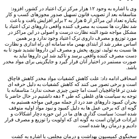
وی با اشاره به وجود ۱۲ هزار مرکز ترک اعتیاد در کشور، افزود:
متاسفانه بعد از تصویب قانون تسهیل صدور مجوزهای کسب و کار
یکباره تعداد این مراکز از ۵ هزار به ۲ برابر افزایش یافت و باعث
شد نظارت ها نسبت به مصرف کننده واقعی داروهای ترک اعتیاد با
مشکل مواجه شود البته نظارت درست و اصولی در این مراکز در
مورد توزیع و مصرف داروی ترک اعتیاد وجود ندارد و بر همین
اساس مقرر شد از ابتدای بهمن ماه سامانه ای راه اندازی و نظارت
ها نسبت به تولید، توزیع، پخش و مصرف این داروها تشدید شود تا به
دست مصرف کننده واقعی برسد و تاکید شد این داروها نباید به
صورت مستمر در اختیار آنان قرار گیرد و جایگزینی برای مواد مخدر
باشد.
اسحاقی ادامه داد: علت کاهش کشفیات مواد مخدر کاهش قاچاق
است و برخی تصور می کنند که کاهش کشفیات به دلیل حرفه ای
شدن تر قاچاقچیان است اما چنین چیزی صحت ندارد؛ متاسفانه با
توجه به سیاست های غلطی که طی ۴ دهه داشتیم در حال حاضر با
بحران کمبود داروهای ضد درد از جمله مورفین مواجه هستیم به
گونه ای که برخی عمل ها به دلیل کمبود و نبود مواد اولیه متوقف
شده است؛ سیاست گذاری های ما در این حوزه دچار اشکالات و
ایرادات فراوان است به گونه ای که اولویت را توزیع و مصرف قرار
دادیم و درمان رها شده است.
سخنگوی کمیسیون بهداشت و درمان مجلس، با اشاره به کشت