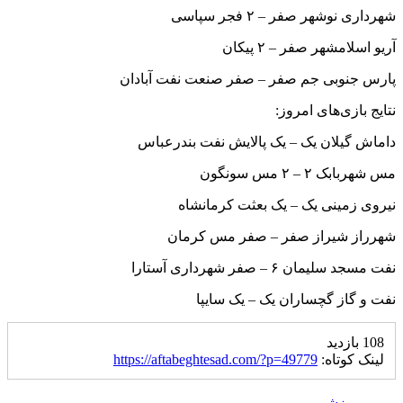
شهرداری نوشهر صفر – ۲ فجر سپاسی
آریو اسلامشهر صفر – ۲ پیکان
پارس جنوبی جم صفر – صفر صنعت نفت آبادان
نتایج بازی‌های امروز:
داماش گیلان یک – یک پالایش نفت بندرعباس
مس شهربابک ۲ – ۲ مس سونگون
نیروی زمینی یک – یک بعثت کرمانشاه
شهرراز شیراز صفر – صفر مس‌ کرمان
نفت مسجد سلیمان ۶ – صفر شهرداری آستارا
نفت و گاز گچساران یک – یک سایپا
108 بازدید
لینک کوتاه:
https://aftabeghtesad.com/?p=49779
ورزشی