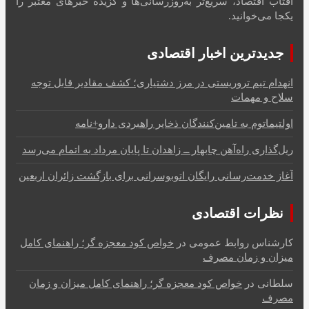
آفتاب اقتصاد، سریع‌تر به‌روزرسانی‌ها و گزیده خبرهای معتبر را
یکجا می‌خوانید.
جدیدترین اخبار اقتصادی
انهدام تیم تروریستی در مرز دشتیاری؛ کشف مقادیر قابل توجه
سلاح و مهمات
اولتیماتوم به تامین‌کنندگان ذخایر راهبردی دارو+نامه
ریل‌گذاری راه‌آهن چابهار ــ زاهدان تا پایان مرداد به اتمام می‌رسد
آغاز خدمت‌رسانی رایگان اتوبوسرانی برای بازگشت زائران اربعین
نظرات اقتصادی
کارشناس روابط عمومی
در
خواص کود معجزه گر؛ راهنمای کامل
میزان و زمان مصرف
سلطانی
در
خواص کود معجزه گر؛ راهنمای کامل میزان و زمان
مصرف