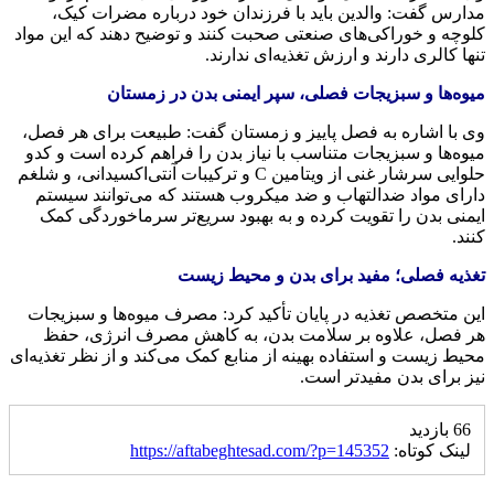
مدارس گفت: والدین باید با فرزندان خود درباره مضرات کیک،
کلوچه و خوراکی‌های صنعتی صحبت کنند و توضیح دهند که این مواد
تنها کالری دارند و ارزش تغذیه‌ای ندارند.
میوه‌ها و سبزیجات فصلی، سپر ایمنی بدن در زمستان
وی با اشاره به فصل پاییز و زمستان گفت: طبیعت برای هر فصل،
میوه‌ها و سبزیجات متناسب با نیاز بدن را فراهم کرده است و کدو
حلوایی سرشار غنی از ویتامین C و ترکیبات آنتی‌اکسیدانی، و شلغم
دارای مواد ضدالتهاب و ضد میکروب هستند که می‌توانند سیستم
ایمنی بدن را تقویت کرده و به بهبود سریع‌تر سرماخوردگی کمک
کنند.
تغذیه فصلی؛ مفید برای بدن و محیط زیست
این متخصص تغذیه در پایان تأکید کرد: مصرف میوه‌ها و سبزیجات
هر فصل، علاوه بر سلامت بدن، به کاهش مصرف انرژی، حفظ
محیط زیست و استفاده بهینه از منابع کمک می‌کند و از نظر تغذیه‌ای
نیز برای بدن مفیدتر است.
66 بازدید
لینک کوتاه:
https://aftabeghtesad.com/?p=145352