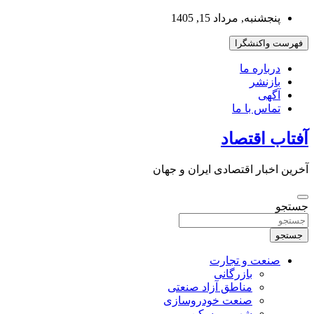
به
پنجشنبه, مرداد 15, 1405
محتوا
بروید
فهرست واکنشگرا
درباره ما
بازنشر
آگهی
تماس با ما
آفتاب اقتصاد
آخرین اخبار اقتصادی ایران و جهان
جستجو
جستجو
صنعت و تجارت
بازرگانی
مناطق آزاد صنعتی
صنعت خودروسازی
شهر و مسکن