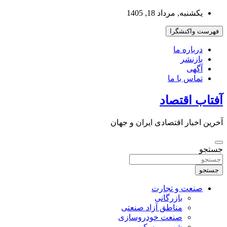
به
یکشنبه, مرداد 18, 1405
محتوا
بروید
فهرست واکنشگرا
درباره ما
بازنشر
آگهی
تماس با ما
آفتاب اقتصاد
آخرین اخبار اقتصادی ایران و جهان
جستجو
جستجو
صنعت و تجارت
بازرگانی
مناطق آزاد صنعتی
صنعت خودروسازی
شهر و مسکن