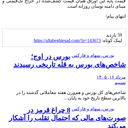
قیمت پایه این اوراق همان قیمت کشف‌شده در حراج تک‌قیمتی و
مبنای دامنه نوسان روزانه است.
انتهای پیام/
59 بازدید
لینک کوتاه:
https://aftabeghtesad.com/?p=143673
بورس، سهام و فارکس
بورس در اوج؛
شاخص‌های بورس به قله تاریخی رسیدند
مرداد ۱۶, ۱۴۰۵
تسنیم
شاخص‌های کل بورس و هم‌وزن هفته معاملاتی گذشته را در
بالاترین سطح تاریخ خود به پایان…
بورس، سهام و فارکس
8 چراغ قرمز در
صورت‌های مالی که احتمال تقلب را آشکار
می‌کند