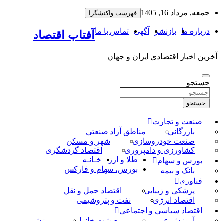
به
جمعه, مرداد 16, 1405
فهرست واکنشگرا
محتوا
بروید
درباره ما
بازنشر
آگهی
تماس با ما
آفتاب اقتصاد
آخرین اخبار اقتصادی ایران و جهان
جستجو
جستجو
صنعت و تجارت
بازرگانی
مناطق آزاد صنعتی
صنعت خودروسازی
شهر و مسکن
کشاورزی و دامپروری
اقتصاد گردشگری
طلا و ارز
خـانـه
بورس و سهام
بورس، سهام و فارکس
بانک و بیمه
فناوری
پزشکی و زیبایی
اقتصاد حمل و نقل
اقتصاد انرژی
نفت و پتروشیمی
اقتصاد سیاسی و اجتماعی
آموزش عمومی
معیشت خانوار
ورزشی