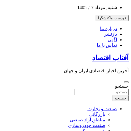
به
شنبه, مرداد 17, 1405
محتوا
بروید
فهرست واکنشگرا
درباره ما
بازنشر
آگهی
تماس با ما
آفتاب اقتصاد
آخرین اخبار اقتصادی ایران و جهان
جستجو
جستجو
صنعت و تجارت
بازرگانی
مناطق آزاد صنعتی
صنعت خودروسازی
شهر و مسکن