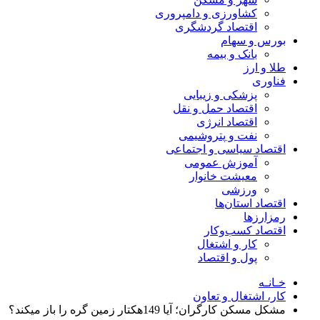
کشاورزی و دامپروری
اقتصاد گردشگری
بورس و سهام
بانک و بیمه
طلا و ارز
فناوری
پزشکی و زیبایی
اقتصاد حمل و نقل
اقتصاد انرژی
نفت و پتروشیمی
اقتصاد سیاسی و اجتماعی
آموزش عمومی
معیشت خانوار
ورزشی
اقتصاد استان‌ها
رمزارزها
اقتصاد کسب‌و‌کار
کار و اشتغال
پول و اقتصاد
خـانـه
کار، اشتغال و تعاون
مشکل مسکن کارگران؛ آیا 149هکتار زمین گره را باز میکند؟