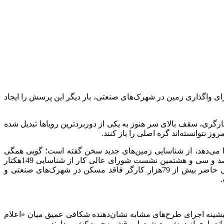
ای واگذاری زمین در شهرک‌های صنعتی، بار دیگر این پرسش را ایجاد
رگری، سقف بالای سر هنوز به یکی از دوربردترین رویاها تبدیل شده
ز نتوانسته‌اند گره اصلی را باز کنند.
 را می‌دهد، از شناسایی زمین‌های جدید سخن گفته است؛ گویی همگی
منتظرند تا این بار، قرعه به نام کارگران بیفتد. یعقوب رستمی مال خلیفه، معاون امور تعاون وزارت تعاون، کار و رفاه اجتماعی، در سیصد و سی و هشتمین نشست شورای عالی کار از شناسایی 149هکتار
زمین آماده ساخت برای مسکن کارگری در شهرک‌های صنعتی خبر داد. وی با اشاره به استقبال کارفرمایان بزرگ، اعلام کرد که در حال حاضر بیش از 79هزار کارگر فاقد مسکن در شهرک‌های صنعتی و
س‌جمهور، در حالی مطرح می‌شود که پیشینه اجرای طرح‌های مشابه نشان‌دهنده شکافی عمیق میان «اعلام
‌اند باری از دوش معیشت این قشر زحمت‌کش بردارند.