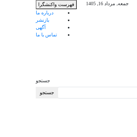
ب
جمعه, مرداد 16, 1405
فهرست واکنشگرا
م
درباره ما
ب
بازنشر
آگهی
تماس با ما
جستجو
جستجو