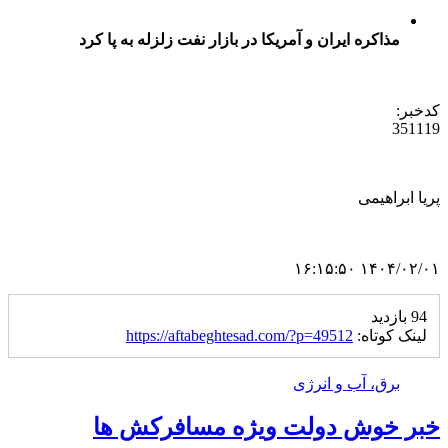
مذاکره ایران و آمریکا در بازار نفت زلزله به پا کرد
کدخبر:
351119
پریا ابراهیمی
۱۴۰۴/۰۲/۰۱ ۱۶:۱۵:۵۰
94 بازدید
لینک کوتاه:
https://aftabeghtesad.com/?p=49512
برق، آب و انرژی
خبر خوش دولت ویژه مسافرکش‌ ها