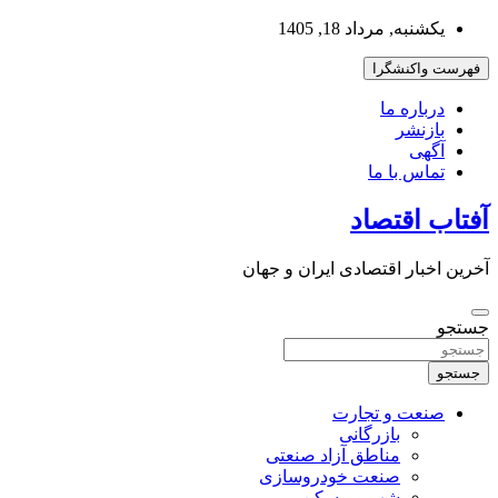
به
یکشنبه, مرداد 18, 1405
محتوا
بروید
فهرست واکنشگرا
درباره ما
بازنشر
آگهی
تماس با ما
آفتاب اقتصاد
آخرین اخبار اقتصادی ایران و جهان
جستجو
جستجو
صنعت و تجارت
بازرگانی
مناطق آزاد صنعتی
صنعت خودروسازی
شهر و مسکن