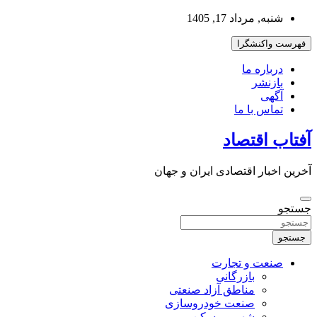
به
شنبه, مرداد 17, 1405
محتوا
بروید
فهرست واکنشگرا
درباره ما
بازنشر
آگهی
تماس با ما
آفتاب اقتصاد
آخرین اخبار اقتصادی ایران و جهان
جستجو
جستجو
صنعت و تجارت
بازرگانی
مناطق آزاد صنعتی
صنعت خودروسازی
شهر و مسکن