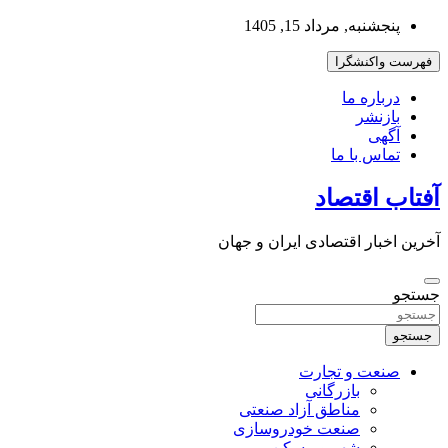
به
پنجشنبه, مرداد 15, 1405
محتوا
بروید
فهرست واکنشگرا
درباره ما
بازنشر
آگهی
تماس با ما
آفتاب اقتصاد
آخرین اخبار اقتصادی ایران و جهان
جستجو
جستجو
صنعت و تجارت
بازرگانی
مناطق آزاد صنعتی
صنعت خودروسازی
شهر و مسکن