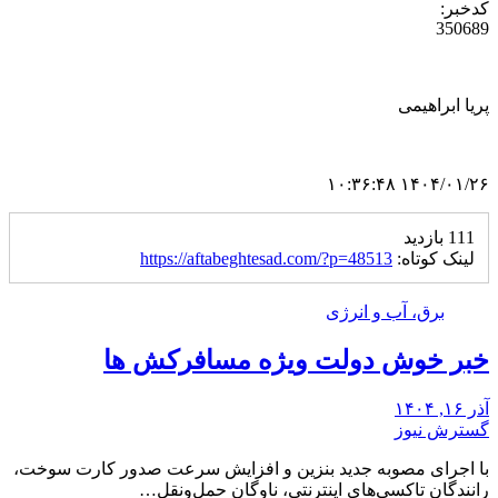
کدخبر:
350689
پریا ابراهیمی
۱۴۰۴/۰۱/۲۶ ۱۰:۳۶:۴۸
111 بازدید
لینک کوتاه:
https://aftabeghtesad.com/?p=48513
برق، آب و انرژی
خبر خوش دولت ویژه مسافرکش‌ ها
آذر ۱۶, ۱۴۰۴
گسترش نیوز
با اجرای مصوبه جدید بنزین و افزایش سرعت صدور کارت سوخت،
رانندگان تاکسی‌های اینترنتی، ناوگان حمل‌ونقل…