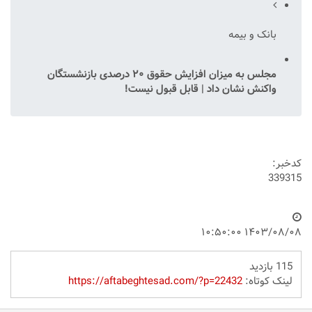
بانک و بیمه
مجلس به میزان افزایش حقوق ۲۰ درصدی بازنشستگان
واکنش نشان داد | قابل قبول نیست!
کدخبر:
339315
۱۴۰۳/۰۸/۰۸ ۱۰:۵۰:۰۰
115 بازدید
لینک کوتاه:
https://aftabeghtesad.com/?p=22432