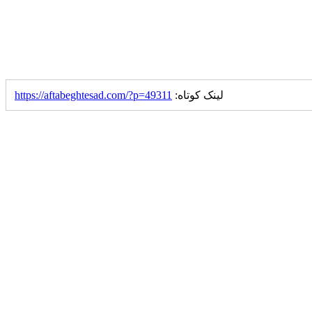
لینک کوتاه:
https://aftabeghtesad.com/?p=49311