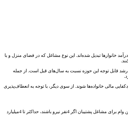
مد خانوارها تبدیل شده‌اند. این نوع مشاغل که در فضای منزل و با
ند.
 مجوز مشاغل خانگی صادر شده که نشان‌دهنده رشد قابل توجه این حوزه نسبت به سال‌های قبل است. از جمله
د.
یی مالی خانواده‌ها شوند. از سوی دیگر، با توجه به انعطاف‌پذیری
دولت در سال 1403 برای هر نفر از متقاضیان وام مشاغل خانگی، مبلغ 150میلیون تومان در نظر گرفته که نرخ سود این وام 4درصد است. این وام برای مشاغل پشتیبان اگر 4نفر نیرو باشند، حداکثر تا 4میلیارد