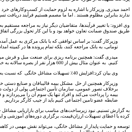
احمد میدری, وزیرکار با اشاره به لزوم حمایت از کسب‌وکارهای خرد
ندارند بنابراین مظلوم هستند . اما ما مصمم هستیم فرآیند دریافت تس
وی افزود: با تغییر فرآیندها، متقاضیان دیگر نیاز به مراجعه مستقیم ب
طریق صندوق ضمانت تعاون خواهد بود و با این کار تحول بزرگی اتفاق 
تومانی، به بانک مراجعه کنند، بلکه تمام پرونده ها در کمیته ا
میدری گفت: همچنین برنامه ریزی برای صنعت مبل و فرش مرند 
کنیم, به عنوان مثال بیش از 600 هزار نفر از بصره سالانه به خرمشهر سفر می‌کنند و می‌توان این ظرفیت را برای رونق صادرات استفاده کرد.
وی بیان کرد:افزایش 40٪ تسهیلات مشاغل خانگی که نسبت به سال گذشته انجام شده، می‌تواند سبب رونق در کسب و کارهای خرد، صنایع دستی و… شود.
وزیرکار همچنین از حل مشکل بیمه قالیبافان و صنایع دستی خبر 
برخلاف تصور عمومی، سازمان تأمین اجتماعی پولی از دولت دریا
بیمه را پرداخت می‌کند و افراد تنها یک سوم آن را می‌پردازند
ضابطه عضو تامین اجتماعی کنیم باید از جیب کارگر برداریم.
به گزارش تسنیم, نبود زیرساخت‌های مناسب برای بازاریابی مشاغل خا
کرده با اعطای تسهیلات ارزان‌قیمت، برگزاری دوره‌های آموزشی و ایج
توسعه و حمایت پایدار از مشاغل خانگی، می‌تواند نقش مهمی در کاهش
برای توانمندسازی فعالان این حوزه ضروری به نظر می‌رسد.