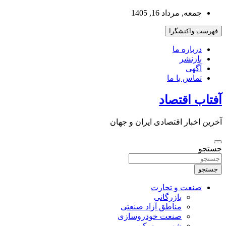
به
جمعه, مرداد 16, 1405
محتوا
بروید
فهرست واکنشگرا
درباره ما
بازنشر
آگهی
تماس با ما
آفتاب اقتصاد
آخرین اخبار اقتصادی ایران و جهان
جستجو
جستجو
صنعت و تجارت
بازرگانی
مناطق آزاد صنعتی
صنعت خودروسازی
شهر و مسکن