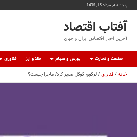
ه
پنجشنبه, مرداد 15, 1405
حتوا
روید
آفتاب اقتصاد
آخرین اخبار اقتصادی ایران و جهان
صنعت و تجارت
بورس و سهام
طلا و ارز
فناوری
خـانـه
فناوری
لوگوی گوگل تغییر کرد/ ماجرا چیست؟