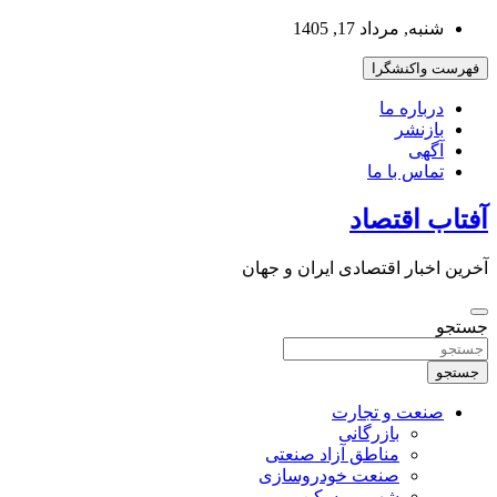
به
شنبه, مرداد 17, 1405
محتوا
بروید
فهرست واکنشگرا
درباره ما
بازنشر
آگهی
تماس با ما
آفتاب اقتصاد
آخرین اخبار اقتصادی ایران و جهان
جستجو
جستجو
صنعت و تجارت
بازرگانی
مناطق آزاد صنعتی
صنعت خودروسازی
شهر و مسکن