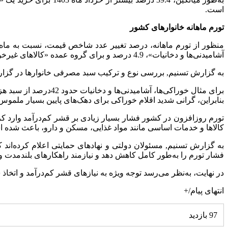
است.
تورم ماهانه خانوارهای کشور
آشامیدنی‌ها و دخانیات»، 4.9 درصد و برای گروه عمده «کالاهای غیرخوراکی و خدمات»، 2.5 درصد بوده است.
به گزارش تسنیم, بررسی نوع و ترکیب سبد مصرفی خانوارها در گزارش
برای مثال خوراکی‌ها، آشامیدنی‌ها و دخانیات حدود 42درصد از سبد هزینه‌ای دهک اول را تشکیل می‌دهند، در حالی که این سهم در دهک دهم تنها 22درصد است.
بنابراین، گرانی شدید اقلام خوراکی برای دهک‌های پایین بسیار ملموس
تورم روزافزون در کشور فشار بسیار زیادی بر قشر کم‌درآمد وارد ک
کالاها و خدمات اساسی مانند مواد غذایی، مسکن و دارو، باعث شده است خ
به گزارش تسنیم, مسئولان دولتی و نهادهای حمایتی اعلام کرده‌اند ک
فشار تورم را به‌طور کامل کاهش دهد و نیازمند راهکارهای بلندمدت
در نهایت، به‌نظر می‌رسد توجه ویژه به نیازهای قشر کم‌درآمد و ات
انتهای پیام/+
97 بازدید