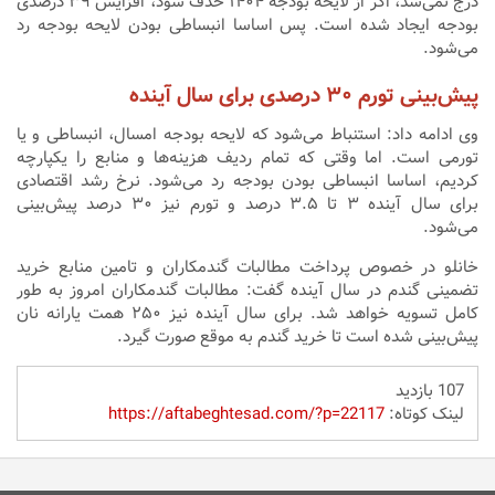
درج نمی‌شد، اگر از لایحه بودجه ۱۴۰۴ حذف شود، افزایش ۳۹ درصدی
بودجه ایجاد شده است. پس اساسا انبساطی بودن لایحه بودجه رد
می‌شود.
پیش‌بینی تورم ۳۰ درصدی برای سال آینده
وی ادامه داد: استنباط می‌شود که لایحه بودجه امسال، انبساطی و یا
تورمی است. اما وقتی که تمام ردیف هزینه‌ها و منابع را یکپارچه
کردیم، اساسا انبساطی بودن بودجه رد می‌شود. نرخ رشد اقتصادی
برای سال آینده ۳ تا ۳.۵ درصد و تورم نیز ۳۰ درصد پیش‌بینی
می‌شود.
خانلو در خصوص پرداخت مطالبات گندمکاران و تامین منابع خرید
تضمینی گندم در سال آینده گفت: مطالبات گندمکاران امروز به طور
کامل تسویه خواهد شد. برای سال آینده نیز ۲۵۰ همت یارانه نان
پیش‌بینی شده است تا خرید گندم به موقع صورت گیرد.
107 بازدید
لینک کوتاه:
https://aftabeghtesad.com/?p=22117