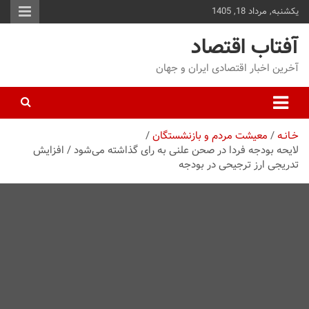
یکشنبه, مرداد 18, 1405
توا
وید
آفتاب اقتصاد
آخرین اخبار اقتصادی ایران و جهان
خـانـه
معیشت مردم و بازنشستگان
لایحه بودجه فردا در صحن علنی به رای گذاشته می‌شود / افزایش
تدریجی ارز ترجیحی در بودجه