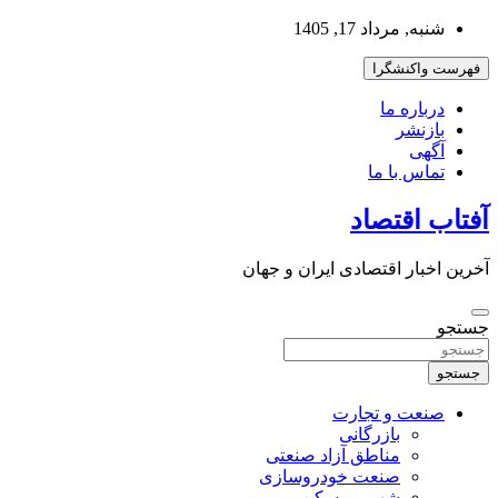
به
شنبه, مرداد 17, 1405
محتوا
بروید
فهرست واکنشگرا
درباره ما
بازنشر
آگهی
تماس با ما
آفتاب اقتصاد
آخرین اخبار اقتصادی ایران و جهان
جستجو
جستجو
صنعت و تجارت
بازرگانی
مناطق آزاد صنعتی
صنعت خودروسازی
شهر و مسکن