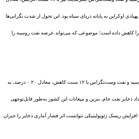
ادی اوکراین به پایانه دریای سیاه بود. این تحول از شدت نگرانی‌ها
لح را کاهش داده است؛ موضوعی که می‌تواند عرضه نفت روسیه را
در چهارشنبه ۱۲ آذر، قیمت نفت برای دومین روز پیاپی کاهش یافت. نفت برنت با ۱۳ سنت افت، معادل ۰.۲۱ درصد، به ۶۲ دلار و ۴۶ سنت رسید و نفت وست‌تگزاس با ۱۲ سنت کاهش، معادل ۰.۲۰ درصد، به
د ذخایر نفت خام، بنزین و میعانات این کشور به‌طور قابل‌توجهی
ن افزایش ریسک ژئوپولیتیکی نتوانست اثر فشار آماری ذخایر را جبران