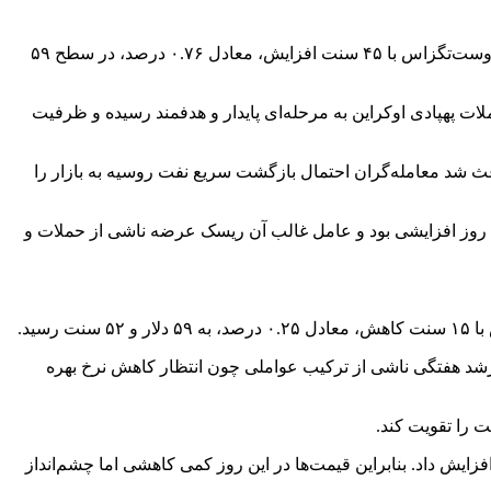
در روز پنج‌شنبه ۱۳ آذر قیمت نفت بار دیگر افزایش یافت. نفت برنت با ۴۱ سنت رشد، معادل ۰.۶۵ درصد، به ۶۳ دلار و ۸ سنت رسید و نفت وست‌تگزاس با ۴۵ سنت افزایش، معادل ۰.۷۶ درصد، در سطح ۵۹
ات پهپادی اوکراین به مرحله‌ای پایدار و هدفمند رسیده و ظرفیت
عث شد معامله‌گران احتمال بازگشت سریع نفت روسیه به بازار را
ن روز افزایشی بود و عامل غالب آن ریسک عرضه ناشی از حملات و
 رشد هفتگی ناشی از ترکیب عواملی چون انتظار کاهش نرخ بهره
زایش داد. بنابراین قیمت‌ها در این روز کمی کاهشی اما چشم‌انداز