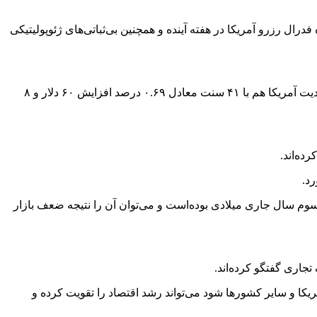
احتمال پایین آمدن دوباره نرخ بهره فدرال رزرو آمریکا در هفته آینده و همچنین بی‌ثباتی‌های ژئوپولیتیکی
قیمت هر بشکه نفت برنت دریای شمال امروز با ۴۹ سنت معادل ۰.۷۷ درصد افزایش به ۶۳ دلار و ۷۵ سنت رسید. نفت وست تگزاس اینترمدیت آمریکا هم با ۴۱ سنت معادل ۰.۶۹ درصد افزایش ۶۰ دلار و ۸
رد.
وم سال جاری میلادی بوده‌است و می‌توان آن را نتیجه ضعف بازار
جاری گفتگو کرده‌اند.
یکا و سایر کشورها شود می‌تواند رشد اقتصاد را تقویت کرده و