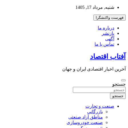
به
شنبه, مرداد 17, 1405
محتوا
بروید
فهرست واکنشگرا
درباره ما
بازنشر
آگهی
تماس با ما
آفتاب اقتصاد
آخرین اخبار اقتصادی ایران و جهان
جستجو
جستجو
صنعت و تجارت
بازرگانی
مناطق آزاد صنعتی
صنعت خودروسازی
شهر و مسکن