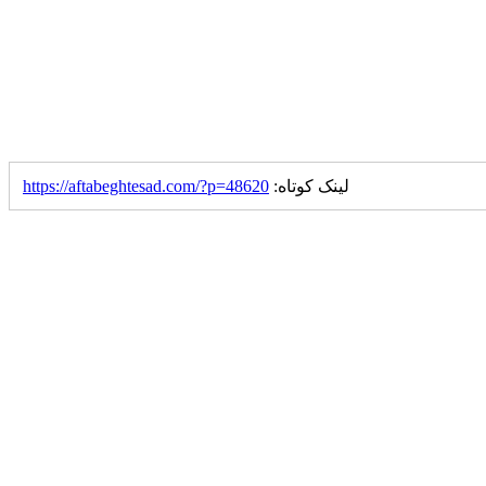
لینک کوتاه:
https://aftabeghtesad.com/?p=48620