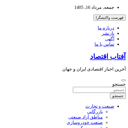
به
جمعه, مرداد 16, 1405
محتوا
بروید
فهرست واکنشگرا
درباره ما
بازنشر
آگهی
تماس با ما
آفتاب اقتصاد
آخرین اخبار اقتصادی ایران و جهان
جستجو
جستجو
صنعت و تجارت
بازرگانی
مناطق آزاد صنعتی
صنعت خودروسازی
شهر و مسکن