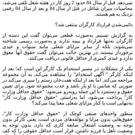
نمی‌دهد. قبل از سال 84 حدود 2 روز کار در هفته شغل تلقی می‌شد،
محاسبات میزان شاغل در قبل از سال 84 و بعد از سال 84 رقمی
نزدیک به هم هستند.
دائمی‌شدن قرارداد کارگران منتفی شد؟
به گزارش تسنیم,‌ به‌صورت قطعی می‌توان گفت این دسته از
کارگران نه‌تنها قرارداد و بیمه ندارند و به‌صورت رسمی شناخته
نمی‌شوند, بلکه از سایر مزایای شغلی مانند سنوات و عیدی
برخوردار نیستند. در بهترین حالت می‌توان گفت حقوق آنها معوق
ندارد و عیدی کمتری از حداقل قانونی دریافت می‌کنند.
یکی از مشکلات در مسیر استخدام یک کارگر این است که؛ بعد از
اینکه کارگر ” آگهی استخدام” را مشاهده می‌کند, به آن مجموعه
مراجعه می‌کند, اما بعد از اینکه هفت‌خان رستم را سپری می‌کند در
صورتی که شانس با او یار باشد و جذب مجموعه شود, برای تعیین
حقوق و دستمزد با این جمله روبه‌رو می‌شود؛ “حقوق حداقل وزارت
کار” پرداخت می‌شود، اما به‌راستی “حقوق حداقل وزارت کار”
به‌تنهایی است یا کنار مزایای شغلی معنا پیدا می‌کند؟
منظور واحدهای صنفی کوچک از “حقوق حداقل وزارت کار”,
حقوق‌هایی بدون مزایا و مؤلفه‌های مزدی است، یعنی کارگر بدون
توجه به وضعیت اشتغال سابقه کاری که دارد, بدون توجه به
وضعیت تأهل یا فرزند داشتن, قرار است حداقل حقوقی را که کف