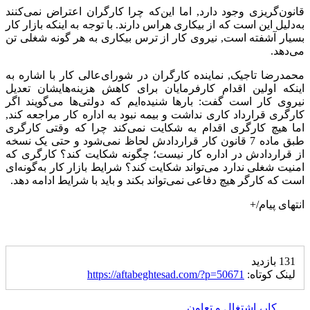
قانون‌گریزی وجود دارد, اما این‌که چرا کارگران اعتراض نمی‌کنند
به‌دلیل این است که از بیکاری هراس دارند. با توجه به اینکه بازار کار
بسیار آشفته است,‌ نیروی کار از ترس بیکاری به هر گونه شغلی تن
می‌دهد.
محمدرضا تاجیک, نماینده کارگران در شورای‌عالی کار با اشاره به
اینکه اولین اقدام کارفرمایان برای کاهش هزینه‌هایشان تعدیل
نیروی کار است گفت: بارها شنیده‌ایم که دولتی‌ها می‌گویند اگر
کارگری قرارداد کاری نداشت و بیمه نبود به اداره کار مراجعه کند,‌
اما هیچ کارگری اقدام به شکایت نمی‌کند چرا که وقتی کارگری
طبق ماده 7 قانون کار قراردادش لحاظ نمی‌شود و حتی یک نسخه
از قراردادش در اداره کار نیست؛ چگونه شکایت کند؟ کارگری که
امنیت شغلی ندارد می‌تواند شکایت کند؟ شرایط بازار کار به‌گونه‌ای
است که کارگر هیچ دفاعی نمی‌تواند بکند و باید با شرایط ادامه دهد.
انتهای پیام/+
131 بازدید
لینک کوتاه:
https://aftabeghtesad.com/?p=50671
کار، اشتغال و تعاون